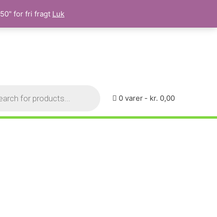
0" for fri fragt
Luk
0 varer
kr. 0,00