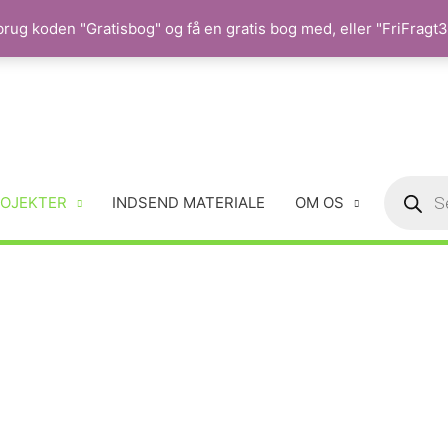
rug koden "Gratisbog" og få en gratis bog med, eller "FriFragt35
OJEKTER
INDSEND MATERIALE
OM OS
ologisk Litteratur