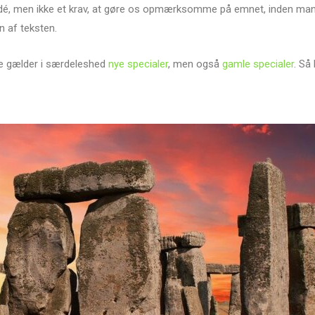
d idé, men ikke et krav, at gøre os opmærksomme på emnet, inden man
n af teksten.
tte gælder i særdeleshed
nye specialer
, men også
gamle specialer
. Så