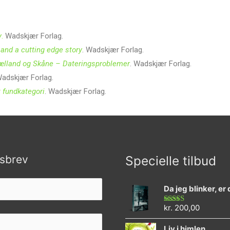
y
.
Wadskjær Forlag.
and a cutting edge story
. Wadskjær Forlag.
jælland og Skåne – Dateringsproblemer
. Wadskjær Forlag.
Wadskjær Forlag.
t fundkategori
. Wadskjær Forlag.
sbrev
Specielle tilbud
Da jeg blinker, er
kr.
200,00
Vurderet
4.73
ud af 5
Liv i himlen