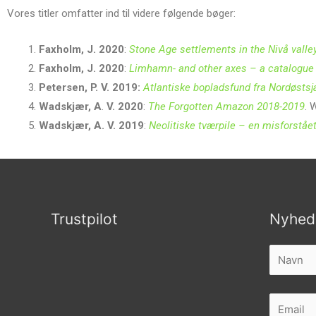
Vores titler omfatter ind til videre følgende bøger:
Faxholm, J. 2020
:
Stone Age settlements in the Nivå valle
Faxholm, J. 2020
:
Limhamn- and other axes – a catalogue 
Petersen, P. V. 2019:
Atlantiske bopladsfund fra Nordøsts
Wadskjær, A
.
V.
2020
:
The Forgotten Amazon 2018-2019
. 
Wadskjær, A. V. 2019
:
Neolitiske tværpile – en misforståe
Trustpilot
Nyhed