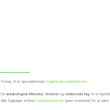
Forlag. Vi er specialiserede i
faglitterære publikationer
.
 for
arkæologisk litteratur
,
historie
og
relaterede fag
. Vi er lige
lle fagbøger vil blive
fagfællebedømte
(peer-reviewed) for at sikre 