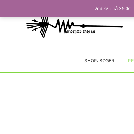
Ved køb på 350kr b
SHOP: BØGER
PR
Arkæ