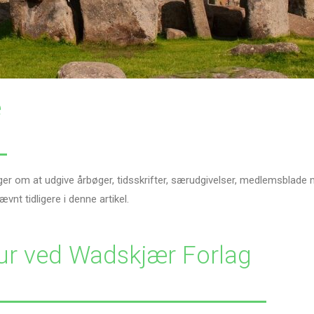
e
r om at udgive årbøger, tidsskrifter, særudgivelser, medlemsblade m.
nt tidligere i denne artikel.
tur ved Wadskjær Forlag