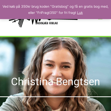
Ved køb på 350kr brug koden "Gratisbog" og få en gratis bog med,
eller "FriFragt350" for fri fragt
Luk
Christina Bengtsen