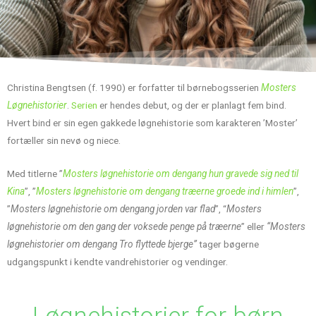
Christina Bengtsen (f. 1990) er forfatter til børnebogsserien
Mosters
Løgnehistorier
.
Serien
er hendes debut, og der er planlagt fem bind.
Hvert bind er sin egen gakkede løgnehistorie som karakteren ’Moster’
fortæller sin nevø og niece.
Med titlerne ”
Mosters løgnehistorie om dengang hun gravede sig ned til
Kina
”, ”
Mosters løgnehistorie om dengang træerne groede ind i himlen
”,
”
Mosters løgnehistorie om dengang jorden var flad
”, “
Mosters
løgnehistorie om den gang der voksede penge på træerne
” eller
“Mosters
løgnehistorier om dengang Tro flyttede bjerge”
tager bøgerne
udgangspunkt i kendte vandrehistorier og vendinger.