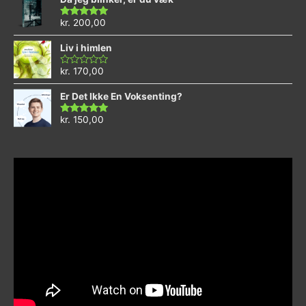
kr.
200,00
Vurderet
4.73
ud af 5
Liv i himlen
kr.
170,00
Vurderet
0
ud
Er Det Ikke En Voksenting?
af
5
kr.
150,00
Vurderet
5.00
ud af 5