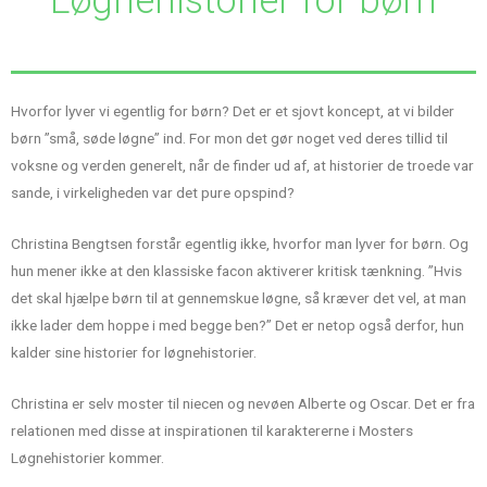
Løgnehistorier for børn
Hvorfor lyver vi egentlig for børn? Det er et sjovt koncept, at vi bilder
børn ”små, søde løgne” ind. For mon det gør noget ved deres tillid til
voksne og verden generelt, når de finder ud af, at historier de troede var
sande, i virkeligheden var det pure opspind?
Christina Bengtsen forstår egentlig ikke, hvorfor man lyver for børn. Og
hun mener ikke at den klassiske facon aktiverer kritisk tænkning. ”Hvis
det skal hjælpe børn til at gennemskue løgne, så kræver det vel, at man
ikke lader dem hoppe i med begge ben?” Det er netop også derfor, hun
kalder sine historier for løgnehistorier.
Christina er selv moster til niecen og nevøen Alberte og Oscar. Det er fra
relationen med disse at inspirationen til karaktererne i Mosters
Løgnehistorier kommer.