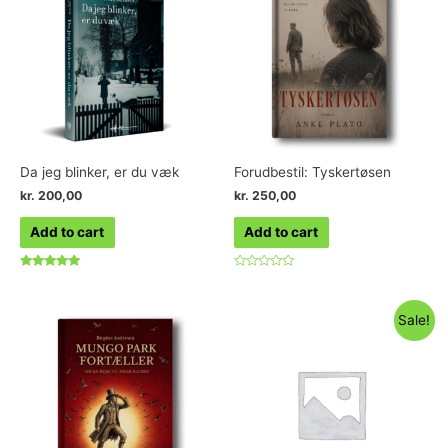
Da jeg blinker, er du væk
Forudbestil: Tyskertøsen
kr.
200,00
kr.
250,00
Add to cart
Add to cart
Rated
Rated
4.73
0
out of 5
out
of
Sale!
5