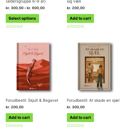
(aldersgruppe 6–9 år)
sig væk
kr.
300,00
–
kr.
600,00
kr.
200,00
Select options
Add to cart
Rated
Rated
0
0
out
out
of
of
5
5
Forudbestil: Skjult & Begavet
Forudbestil: At skade en sjæl
kr.
200,00
kr.
300,00
Add to cart
Add to cart