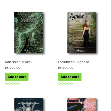
Rated
Rated
0
0
out
out
of
of
5
5
Kan solen sukke?
Forudbestil: Agnese
kr.
200,00
kr.
300,00
Add to cart
Add to cart
Rated
Rated
0
0
out
out
of
of
5
5