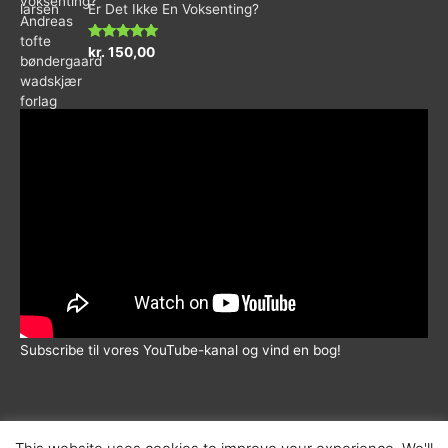
Er Det Ikke En Voksenting?
of
5
Rated
5.00
kr.
150,00
out of 5
Subscribe til vores YouTube-kanal og vind en bog!