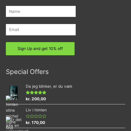
Special Offers
Da jeg blinker, er du væk
Rated
4.73
kr.
200,00
out of 5
Liv i himlen
Rated
kr.
170,00
0
out