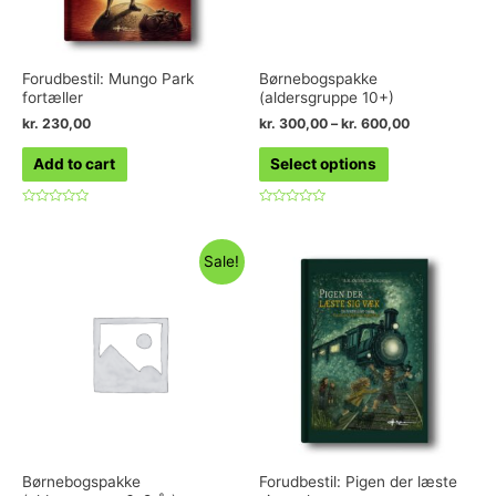
Forudbestil: Mungo Park
Børnebogspakke
fortæller
(aldersgruppe 10+)
kr.
230,00
kr.
300,00
–
kr.
600,00
Add to cart
Select options
Rated
Rated
0
0
out
out
of
of
Sale!
5
5
Børnebogspakke
Forudbestil: Pigen der læste