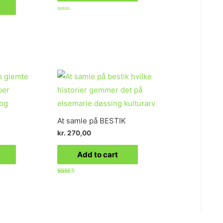
Rated
0
out
of
5
At samle på BESTIK
kr.
270,00
Add to cart
Rated
5.00
out of 5