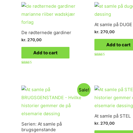
5
At samle på DUGE
kr.
270,00
De rødternede gardiner
kr.
270,00
Add to cart
Add to cart
Rated
4.50
out of 5
Rated
4.86
out of 5
Sale!
At samle på STEL
kr.
270,00
Serien: At samle på
brugsgenstande