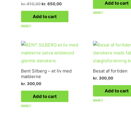
Add to cart
kr.
810,00
kr.
650,00
Add to cart
Rated
5.00
out of 5
Rated
5.00
out of 5
Bent Silberg – et liv med
Besat af fortiden
møblerne
kr.
300,00
kr.
300,00
Add to cart
Add to cart
Rated
5.00
Rated
out of 5
5.00
out of 5