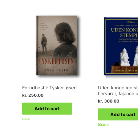
Forudbestil: Tyskertøsen
Uden kongelige st
Lervarer, fajance
kr.
250,00
kr.
300,00
Add to cart
Add to cart
Rated
0
Rated
out
4.00
of
out of 5