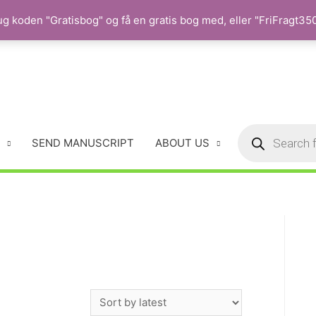
 koden "Gratisbog" og få en gratis bog med, eller "FriFragt350"
SEND MANUSCRIPT
ABOUT US