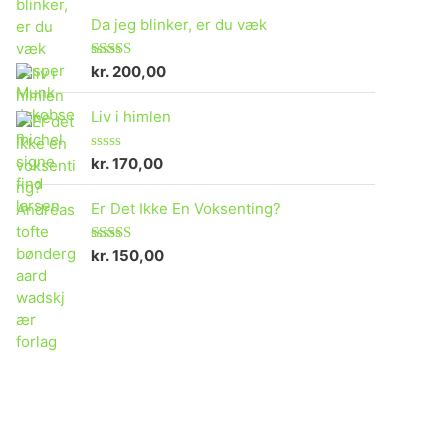
Da jeg blinker, er du væk
kr.
200,00
Rated
4.73
out of 5
Liv i himlen
kr.
170,00
R
a
t
Er Det Ikke En Voksenting?
e
d
0
o
kr.
150,00
Rated
5.00
u
out of 5
t
o
f
5