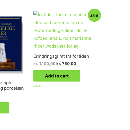
Sale!
Erindringsglimt fra fortiden
kr.
1.100,00
kr.
750,00
Add to cart
empler:
 og porcelæn
Rated
0
out
of
5