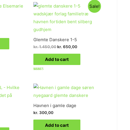
Sale!
Glemte Danskere 1-5
kr.
1.450,00
kr.
650,00
Add to cart
Rated
4.89
out of 5
Havnen i gamle dage
kr.
300,00
Add to cart