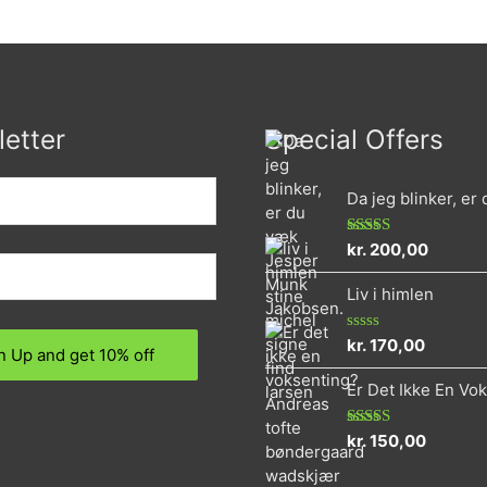
etter
Special Offers
Da jeg blinker, er
kr.
200,00
Rated
4.73
out of 5
Liv i himlen
kr.
170,00
Rated
0
out
Er Det Ikke En Vo
of
5
kr.
150,00
Rated
5.00
out of 5