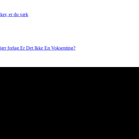
nker, er du væk
Er Det Ikke En Voksenting?