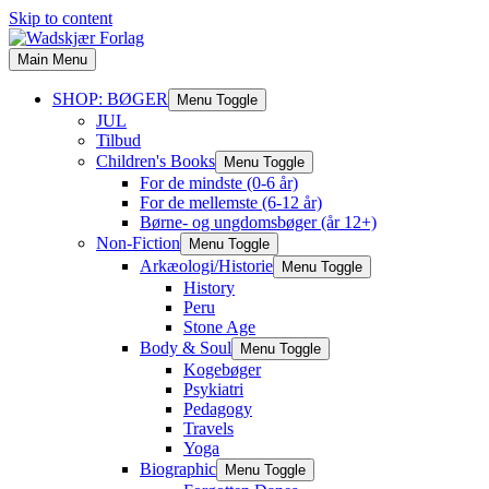
Skip to content
Main Menu
SHOP: BØGER
Menu Toggle
JUL
Tilbud
Children's Books
Menu Toggle
For de mindste (0-6 år)
For de mellemste (6-12 år)
Børne- og ungdomsbøger (år 12+)
Non-Fiction
Menu Toggle
Arkæologi/Historie
Menu Toggle
History
Peru
Stone Age
Body & Soul
Menu Toggle
Kogebøger
Psykiatri
Pedagogy
Travels
Yoga
Biographic
Menu Toggle