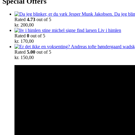
Special Offers
Da jeg bli
Rated
4.73
out of 5
kr.
200,00
Liv i himlen
Rated
0
out of 5
kr.
170,00
Rated
5.00
out of 5
kr.
150,00