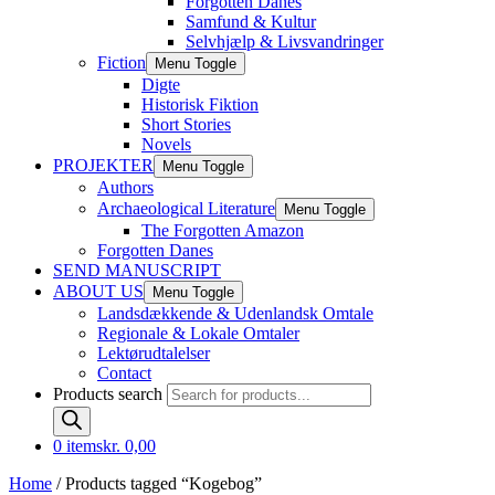
Forgotten Danes
Samfund & Kultur
Selvhjælp & Livsvandringer
Fiction
Menu Toggle
Digte
Historisk Fiktion
Short Stories
Novels
PROJEKTER
Menu Toggle
Authors
Archaeological Literature
Menu Toggle
The Forgotten Amazon
Forgotten Danes
SEND MANUSCRIPT
ABOUT US
Menu Toggle
Landsdækkende & Udenlandsk Omtale
Regionale & Lokale Omtaler
Lektørudtalelser
Contact
Products search
0 items
kr. 0,00
Home
/ Products tagged “Kogebog”