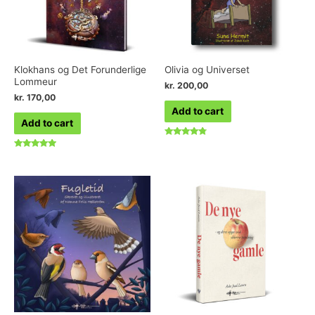
Klokhans og Det Forunderlige
Olivia og Universet
Lommeur
kr.
200,00
kr.
170,00
Add to cart
Add to cart
Rated
4.60
Rated
out of 5
4.75
out of 5