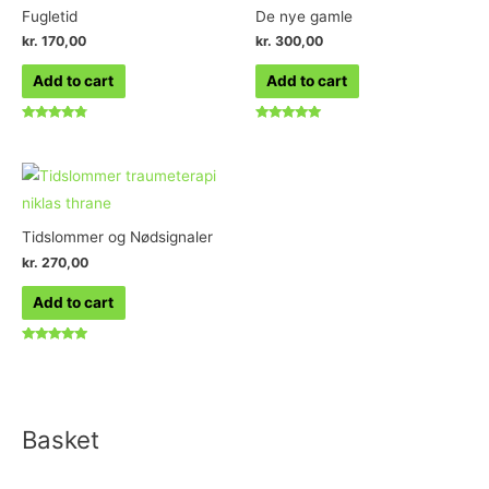
Fugletid
De nye gamle
kr.
170,00
kr.
300,00
Add to cart
Add to cart
Rated
Rated
4.60
5.00
out of 5
out of 5
Tidslommer og Nødsignaler
kr.
270,00
Add to cart
Rated
4.83
out of 5
Basket