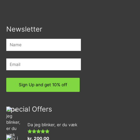
Newsletter
Special Offers
Da jeg blinker, er du væk
Rated
4.73
kr.
200,00