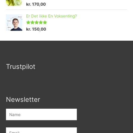
R
kr.
170,00
a
t
e
Er Det Ikke En Voksenting?
d
0
o
Rated
5.00
kr.
150,00
u
out of 5
t
o
f
5
Trustpilot
Newsletter