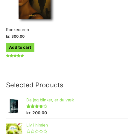
Ronkedoren
kr.
300,00
Add to cart
Rated
5.00
out of 5
Selected Products
Da jeg blinker, er du væk
Rated
4.73
kr.
200,00
out of 5
Liv i himlen