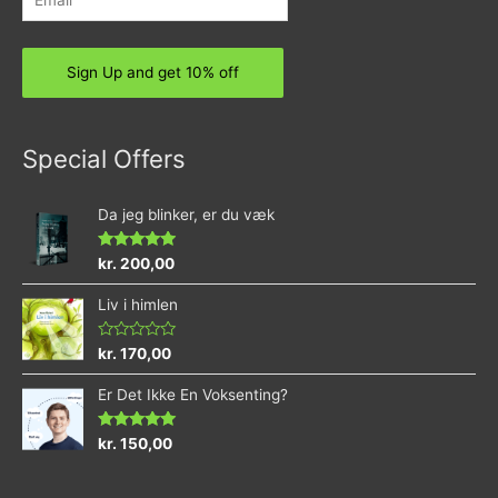
Special Offers
Da jeg blinker, er du væk
Rated
4.73
kr.
200,00
out of 5
Liv i himlen
Rated
kr.
170,00
0
out
Er Det Ikke En Voksenting?
of
5
Rated
5.00
kr.
150,00
out of 5