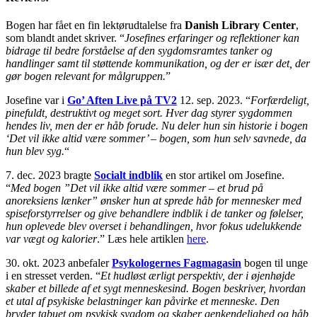
Bogen har fået en fin lektørudtalelse fra
Danish Library Center
,
som blandt andet skriver. “
Josefines erfaringer og reflektioner kan
bidrage til bedre forståelse af den sygdomsramtes tanker og
handlinger samt til støttende kommunikation, og der er især det, der
gør bogen relevant for målgruppen.
”
Josefine var i
Go’ Aften Live på TV2
12. sep. 2023. “
Forfærdeligt,
pinefuldt, destruktivt og meget sort. Hver dag styrer sygdommen
hendes liv, men der er håb forude.
Nu deler hun sin historie i bogen
‘Det vil ikke altid være sommer’ – bogen, som hun selv savnede, da
hun blev syg.
“
7. dec. 2023 bragte
Socialt indblik
en stor artikel om Josefine.
“
Med bogen ”Det vil ikke altid være sommer – et brud på
anoreksiens lænker” ønsker hun at sprede håb for mennesker med
spiseforstyrrelser og give behandlere indblik i de tanker og følelser,
hun oplevede blev overset i behandlingen, hvor fokus udelukkende
var vægt og kalorier
.” Læs hele artiklen
here
.
30. okt. 2023 anbefaler
Psykologernes Fagmagasin
bogen til unge
i en stresset verden. “
Et hudløst ærligt perspektiv, der i øjenhøjde
skaber et billede af et sygt menneskesind. Bogen beskriver, hvordan
et utal af psykiske belastninger kan påvirke et menneske. Den
bryder tabuet om psykisk sygdom og skaber genkendelighed og håb