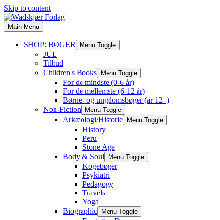
Skip to content
Main Menu
SHOP: BØGER
Menu Toggle
JUL
Tilbud
Children's Books
Menu Toggle
For de mindste (0-6 år)
For de mellemste (6-12 år)
Børne- og ungdomsbøger (år 12+)
Non-Fiction
Menu Toggle
Arkæologi/Historie
Menu Toggle
History
Peru
Stone Age
Body & Soul
Menu Toggle
Kogebøger
Psykiatri
Pedagogy
Travels
Yoga
Biographic
Menu Toggle