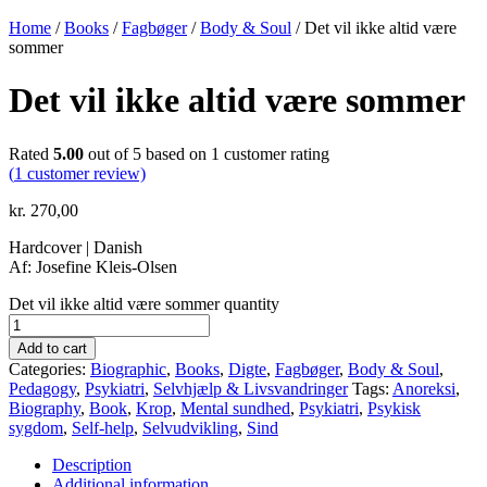
Home
/
Books
/
Fagbøger
/
Body & Soul
/ Det vil ikke altid være
sommer
Det vil ikke altid være sommer
Rated
5.00
out of 5 based on
1
customer rating
(
1
customer review)
kr.
270,00
Hardcover | Danish
Af: Josefine Kleis-Olsen
Det vil ikke altid være sommer quantity
Add to cart
Categories:
Biographic
,
Books
,
Digte
,
Fagbøger
,
Body & Soul
,
Pedagogy
,
Psykiatri
,
Selvhjælp & Livsvandringer
Tags:
Anoreksi
,
Biography
,
Book
,
Krop
,
Mental sundhed
,
Psykiatri
,
Psykisk
sygdom
,
Self-help
,
Selvudvikling
,
Sind
Description
Additional information