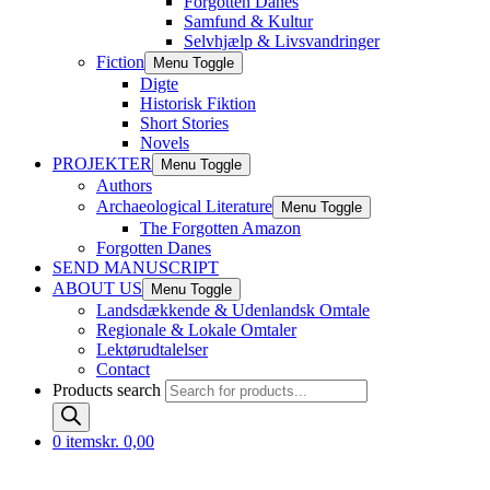
Forgotten Danes
Samfund & Kultur
Selvhjælp & Livsvandringer
Fiction
Menu Toggle
Digte
Historisk Fiktion
Short Stories
Novels
PROJEKTER
Menu Toggle
Authors
Archaeological Literature
Menu Toggle
The Forgotten Amazon
Forgotten Danes
SEND MANUSCRIPT
ABOUT US
Menu Toggle
Landsdækkende & Udenlandsk Omtale
Regionale & Lokale Omtaler
Lektørudtalelser
Contact
Products search
0 items
kr. 0,00