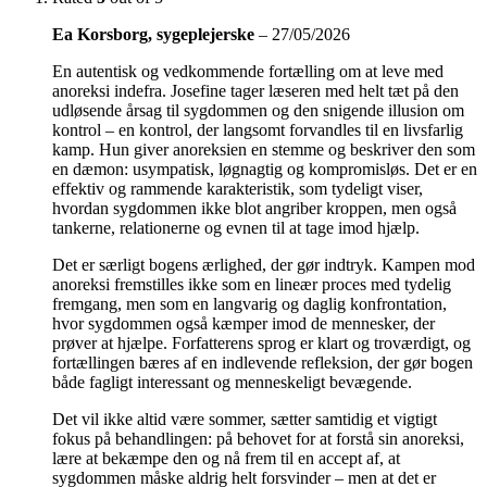
Ea Korsborg, sygeplejerske
–
27/05/2026
En autentisk og vedkommende fortælling om at leve med
anoreksi indefra. Josefine tager læseren med helt tæt på den
udløsende årsag til sygdommen og den snigende illusion om
kontrol – en kontrol, der langsomt forvandles til en livsfarlig
kamp. Hun giver anoreksien en stemme og beskriver den som
en dæmon: usympatisk, løgnagtig og kompromisløs. Det er en
effektiv og rammende karakteristik, som tydeligt viser,
hvordan sygdommen ikke blot angriber kroppen, men også
tankerne, relationerne og evnen til at tage imod hjælp.
Det er særligt bogens ærlighed, der gør indtryk. Kampen mod
anoreksi fremstilles ikke som en lineær proces med tydelig
fremgang, men som en langvarig og daglig konfrontation,
hvor sygdommen også kæmper imod de mennesker, der
prøver at hjælpe. Forfatterens sprog er klart og troværdigt, og
fortællingen bæres af en indlevende refleksion, der gør bogen
både fagligt interessant og menneskeligt bevægende.
Det vil ikke altid være sommer, sætter samtidig et vigtigt
fokus på behandlingen: på behovet for at forstå sin anoreksi,
lære at bekæmpe den og nå frem til en accept af, at
sygdommen måske aldrig helt forsvinder – men at det er