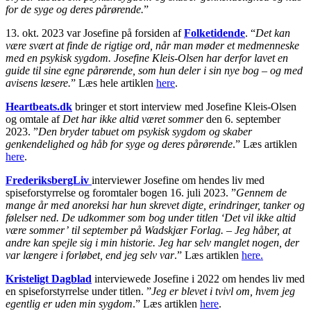
for de syge og deres pårørende.
”
13. okt. 2023 var Josefine på forsiden af
Folketidende
. “
Det kan
være svært at finde de rigtige ord, når man møder et medmenneske
med en psykisk sygdom. Josefine Kleis-Olsen har derfor lavet en
guide til sine egne pårørende, som hun deler i sin nye bog – og med
avisens læsere.
” Læs hele artiklen
here
.
Heartbeats.dk
bringer et stort interview med Josefine Kleis-Olsen
og omtale af
Det har ikke altid været sommer
den 6. september
2023. ”
Den bryder tabuet om psykisk sygdom og skaber
genkendelighed og håb for syge og deres pårørende
.” Læs artiklen
here
.
FrederiksbergLiv
interviewer Josefine om hendes liv med
spiseforstyrrelse og foromtaler bogen 16. juli 2023. ”
Gennem de
mange år med anoreksi har hun skrevet digte, erindringer, tanker og
følelser ned. De udkommer som bog under titlen ‘Det vil ikke altid
være sommer’ til september på Wadskjær Forlag. – Jeg håber, at
andre kan spejle sig i min historie. Jeg har selv manglet nogen, der
var længere i forløbet, end jeg selv var
.” Læs artiklen
here.
Kristeligt Dagblad
interviewede Josefine i 2022 om hendes liv med
en spiseforstyrrelse under titlen. ”
Jeg er blevet i tvivl om, hvem jeg
egentlig er uden min sygdom
.” Læs artiklen
here
.