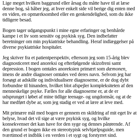
Lige meget hvilken baggrund eller årsag du måtte have til at læse
denne bog, så håber jeg, at hver enkelt side vil berige dig enten med
en viden, en opmærksomhed eller en genkendelighed, som du ikke
tidligere besad.
Bogen tager udgangspunkt i mine egne erfaringer og benhårde
kampe i et liv som sensitiv og psykisk syg. Den indbefatter
beretninger om min psykiatriske behandling. Heraf indlæggelser på
diverse psykiatriske hospitaler.
Jeg skriver fra et patientperspektiv, eftersom jeg som 15-årig blev
diagnosticeret med anoreksi og efterfølgende skizofreni samt
depression. I bogen omtales anoreksien primært som
dæmonen,
imens de andre diagnoser omtales ved deres navn. Selvom jeg har
forsøgt at adskille og individualisere diagnoserne, er de dog dybt
forbundne til hinanden, hvilket blot afspejler kompleksiteten af den
menneskelige psyke. Fælles for alle diagnoserne er, at de er
udsprunget i løbet af mine tidlige teenage- og ungdomsår, og at de
har medført dybe ar, som jeg stadig er ved at lære at leve med.
Mit primære mål med bogen er gennem en skildring af mit eget liv at
belyse, hvad det vil sige at være psykisk syg, og hvilke
konsekvenser det kan have for den syge og dennes pårørende. Af
den grund er bogen ikke en stereotypisk selvhjælpsguide, men
tværtimod et indblik i en verden i et sygt og forstyrret sind.