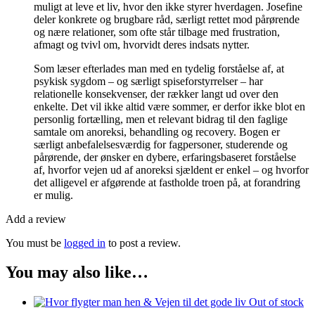
muligt at leve et liv, hvor den ikke styrer hverdagen. Josefine
deler konkrete og brugbare råd, særligt rettet mod pårørende
og nære relationer, som ofte står tilbage med frustration,
afmagt og tvivl om, hvorvidt deres indsats nytter.
Som læser efterlades man med en tydelig forståelse af, at
psykisk sygdom – og særligt spiseforstyrrelser – har
relationelle konsekvenser, der rækker langt ud over den
enkelte. Det vil ikke altid være sommer, er derfor ikke blot en
personlig fortælling, men et relevant bidrag til den faglige
samtale om anoreksi, behandling og recovery. Bogen er
særligt anbefalelsesværdig for fagpersoner, studerende og
pårørende, der ønsker en dybere, erfaringsbaseret forståelse
af, hvorfor vejen ud af anoreksi sjældent er enkel – og hvorfor
det alligevel er afgørende at fastholde troen på, at forandring
er mulig.
Add a review
You must be
logged in
to post a review.
You may also like…
Out of stock