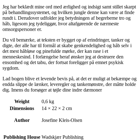
Jeg har beklædt mine ord med ærlighed og indsigt samt stillet skarpt
på behandlingssystemet, og hvilken jungle denne kan være at finde
rundt i. Derudover udfolder jeg betydningen af begreberne tro og
håb, ligesom jeg tydeliggør, hvor altafgørende de nærmeste
omsorgspersoner er.
Du vil bemærke, at teksten er bygget op af erindringer, tanker og
digte, der alle har til formål at skabe genkendelighed og håb selv i
det mest håbløse og pinefulde mørke, der kan rase i et
menneskesind. I forlængelse heraf ønsker jeg at destruere den
ensomhed og det tabu, der fortsat foreligger på emnet psykisk
sygdom.
Lad bogen blive et levende bevis på, at det er muligt at bekæmpe og
endda slippe de lænker, leveregler og tankemønstre, der måtte holde
dig. Imens du forsøger at tøjle dine indre dæmoner
Weight
0,6 kg
Dimensions
14 × 22 × 2 cm
Author
Josefine Kleis-Olsen
Publishing House
Wadskjær Publishing