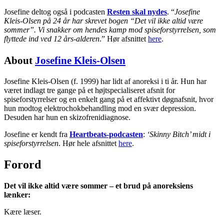
Josefine deltog også i podcasten
Resten skal nydes
. “
Josefine
Kleis-Olsen på 24 år har skrevet bogen “Det vil ikke altid være
sommer”. Vi snakker om hendes kamp mod spiseforstyrrelsen, som
flyttede ind ved 12 års-alderen
.” Hør afsnittet
here
.
About
Josefine Kleis-Olsen
Josefine Kleis-Olsen (f. 1999) har lidt af anoreksi i ti år. Hun har
været indlagt tre gange på et højtspecialiseret afsnit for
spiseforstyrrelser og en enkelt gang på et affektivt døgnafsnit, hvor
hun modtog elektrochokbehandling mod en svær depression.
Desuden har hun en skizofrenidiagnose.
Josefine er kendt fra
Heartbeats-podcasten
:
‘Skinny Bitch’ midt i
spiseforstyrrelsen
. Hør hele afsnittet
here
.
Forord
Det vil ikke altid være sommer – et brud på anoreksiens
lænker:
Kære læser.