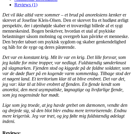
Reviews (1)
Det vil ikke altid være sommer – et brud på anoreksiens lænker
er
skrevet af Josefine Kleis-Olsen. Den er skrevet fra et hudløst ærligt
perspektiv, der i øjenhøjde skaber et troværdigt billede af et sygt
menneskesind. Bogen beskriver, hvordan et utal af psykiske
belastninger såsom mobning og overgreb kan påvirke et menneske.
Den bryder tabuet om psykisk sygdom og skaber genkendelighed
og håb for de syge og deres pårørende.
Det var en konstant krig. Mit liv var en krig. Det lille forsvar, som
jeg kaldte for mine tropper, var nedlagt. Fuldstændig sønderknust
på slagmarken. Fjenden stod og kiggede på de faldne soldater, som
var de døde fluer på en kogende varm sommerdag. Tilbage stod der
et nøgent land. Et territorium klar til at blive erobret. Det var det,
jeg var: klar til at blive erobret af fjenden. En fjende kendt som
anoreksi, den mest usympatiske, løgnagtige og livsfarlige fjende,
som jeg nogensinde har mødt.
Lige som jeg troede, at jeg havde grebet om dæmonen, vendte den
og drejede sig, så den blot blev endnu mere terroriserende. Endnu
mere krigerisk. Jeg var træt, og jeg følte mig fuldstændig ødelagt
indeni.
Reviews: