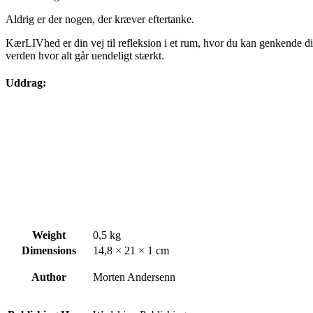
Aldrig er der nogen, der kræver eftertanke.
KærLIVhed er din vej til refleksion i et rum, hvor du kan genkende dig
verden hvor alt går uendeligt stærkt.
Uddrag:
Weight
0,5 kg
Dimensions
14,8 × 21 × 1 cm
Author
Morten Andersenn