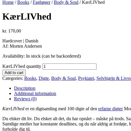
Home
/
Books
/
Fagbøger
/
Body & Soul
/ KærLIVhed
KærLIVhed
kr.
170,00
Hardcover | Danish
Af: Morten Andersen
Availability:
In stock (can be backordered)
KærLIVhed quantity
Add to cart
Categories:
Books
,
Digte
,
Body & Soul
,
Psykiatri
,
Selvhjælp & Livsv
Description
Additional information
Reviews (0)
KærLIVhed
er en digtsamling med 100 digte af den
erfarne digter
Mort
Du elsker dit liv. Du elsker alt det, du har opnået – måske på trods. S
Samtlige medier har konstante deadlines, og du når aldrig at fordøje, 
forholde dig til.