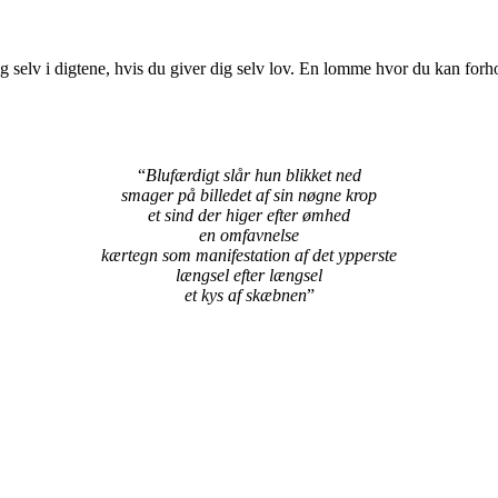
 selv i digtene, hvis du giver dig selv lov. En lomme hvor du kan forhold
“
Blufærdigt slår hun blikket ned
smager på billedet af sin nøgne krop
et sind der higer efter ømhed
en omfavnelse
kærtegn som manifestation af det ypperste
længsel efter længsel
et kys af skæbnen
”