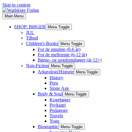
Skip to content
Main Menu
SHOP: BØGER
Menu Toggle
JUL
Tilbud
Children's Books
Menu Toggle
For de mindste (0-6 år)
For de mellemste (6-12 år)
Børne- og ungdomsbøger (år 12+)
Non-Fiction
Menu Toggle
Arkæologi/Historie
Menu Toggle
History
Peru
Stone Age
Body & Soul
Menu Toggle
Kogebøger
Psykiatri
Pedagogy
Travels
Yoga
Biographic
Menu Toggle