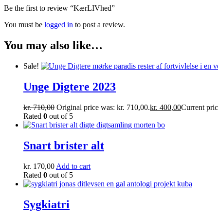
Be the first to review “KærLIVhed”
You must be
logged in
to post a review.
You may also like…
Sale!
Unge Digtere 2023
kr.
710,00
Original price was: kr. 710,00.
kr.
400,00
Current pric
Rated
0
out of 5
Snart brister alt
kr.
170,00
Add to cart
Rated
0
out of 5
Sygkiatri