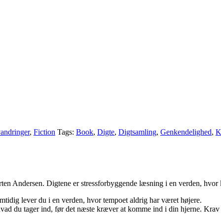
andringer
,
Fiction
Tags:
Book
,
Digte
,
Digtsamling
,
Genkendelighed
,
K
en Andersen. Digtene er stressforbyggende læsning i en verden, hvor ku
amtidig lever du i en verden, hvor tempoet aldrig har været højere.
hvad du tager ind, før det næste kræver at komme ind i din hjerne. Krav 