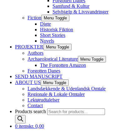
Forgotten Danes
Samfund & Kultur
Selvhjælp & Livsvandringer
Fiction
Menu Toggle
Digte
Historisk Fiktion
Short Stories
Novels
PROJEKTER
Menu Toggle
Authors
Archaeological Literature
Menu Toggle
The Forgotten Amazon
Forgotten Danes
SEND MANUSCRIPT
ABOUT US
Menu Toggle
Landsdækkende & Udenlandsk Omtale
Regionale & Lokale Omtaler
Lektørudtalelser
Contact
Products search
0 items
kr. 0,00