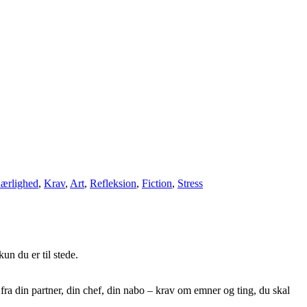
ærlighed
,
Krav
,
Art
,
Refleksion
,
Fiction
,
Stress
n du er til stede.
fra din partner, din chef, din nabo – krav om emner og ting, du skal