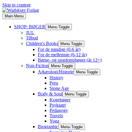
Skip to content
Main Menu
SHOP: BØGER
Menu Toggle
JUL
Tilbud
Children's Books
Menu Toggle
For de mindste (0-6 år)
For de mellemste (6-12 år)
Børne- og ungdomsbøger (år 12+)
Non-Fiction
Menu Toggle
Arkæologi/Historie
Menu Toggle
History
Peru
Stone Age
Body & Soul
Menu Toggle
Kogebøger
Psykiatri
Pedagogy
Travels
Yoga
Biographic
Menu Toggle