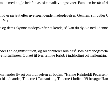
amilie med nogle helt fantastiske madlavningsevner. Familien består af 
altid er på jagt efter nye spændende madoplevelser. Gennem sin butler
 besøg.
og deres skønne madopskrifter at kende, så kan du dykke ned i denne bo
der i en døgninstitution, og nu debuterer hun altså som børnebogsforf
fortællinger. Oplagt til tværfaglige forløb i indskoling og mellemtrin.
m hendes liv og om tilblivelsen af bogen: ”Hanne Reinholdt Pedersen e
t blandt andet, Tutterne i Tanzania og Tutterne i Indien. Vi besøgte H