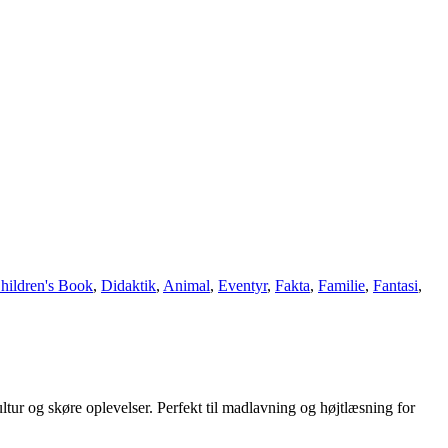
hildren's Book
,
Didaktik
,
Animal
,
Eventyr
,
Fakta
,
Familie
,
Fantasi
,
tur og skøre oplevelser. Perfekt til madlavning og højtlæsning for