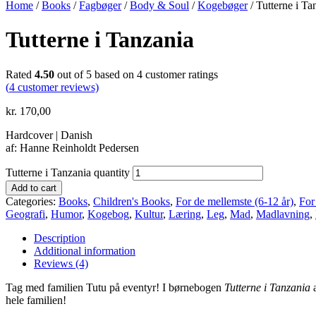
Home
/
Books
/
Fagbøger
/
Body & Soul
/
Kogebøger
/ Tutterne i Ta
Tutterne i Tanzania
Rated
4.50
out of 5 based on
4
customer ratings
(
4
customer reviews)
kr.
170,00
Hardcover | Danish
af: Hanne Reinholdt Pedersen
Tutterne i Tanzania quantity
Add to cart
Categories:
Books
,
Children's Books
,
For de mellemste (6-12 år)
,
For
Geografi
,
Humor
,
Kogebog
,
Kultur
,
Læring
,
Leg
,
Mad
,
Madlavning
,
Description
Additional information
Reviews (4)
Tag med familien Tutu på eventyr! I børnebogen
Tutterne i Tanzania
a
hele familien!