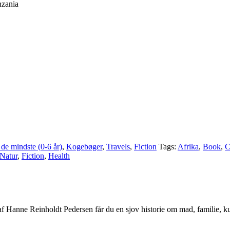
nzania
 de mindste (0-6 år)
,
Kogebøger
,
Travels
,
Fiction
Tags:
Afrika
,
Book
,
C
Natur
,
Fiction
,
Health
f Hanne Reinholdt Pedersen får du en sjov historie om mad, familie, kul