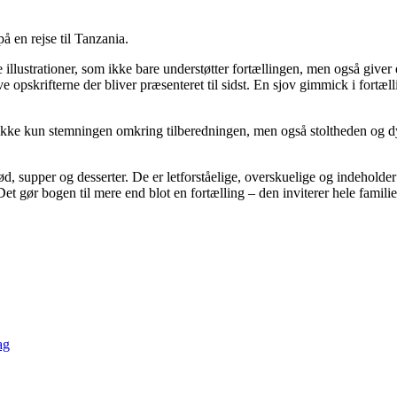
 en rejse til Tanzania.
ge illustrationer, som ikke bare understøtter fortællingen, men også give
ave opskrifterne der bliver præsenteret til sidst. En sjov gimmick i fort
ikke kun stemningen omkring tilberedningen, men også stoltheden og 
d, supper og desserter. De er letforståelige, overskuelige og indeholde
er. Det gør bogen til mere end blot en fortælling – den inviterer hele fam