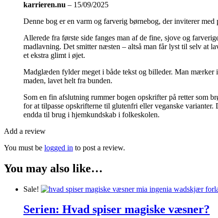
karrieren.nu
–
15/09/2025
Denne bog er en varm og farverig børnebog, der inviterer med på
Allerede fra første side fanges man af de fine, sjove og farveri
madlavning. Det smitter næsten – altså man får lyst til selv at l
et ekstra glimt i øjet.
Madglæden fylder meget i både tekst og billeder. Man mærker 
maden, lavet helt fra bunden.
Som en fin afslutning rummer bogen opskrifter på retter som brø
for at tilpasse opskrifterne til glutenfri eller veganske variant
endda til brug i hjemkundskab i folkeskolen.
Add a review
You must be
logged in
to post a review.
You may also like…
Sale!
Serien: Hvad spiser magiske væsner?