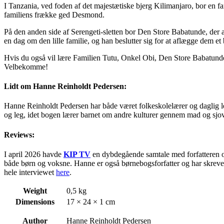
I Tanzania, ved foden af det majestætiske bjerg Kilimanjaro, bor en f
familiens frække ged Desmond.
På den anden side af Serengeti-sletten bor Den Store Babatunde, der 
en dag om den lille familie, og han beslutter sig for at aflægge dem et
Hvis du også vil lære Familien Tutu, Onkel Obi, Den Store Babatunde 
Velbekomme!
Lidt om Hanne Reinholdt Pedersen:
Hanne Reinholdt Pedersen har både været folkeskolelærer og daglig le
og leg, idet bogen lærer barnet om andre kulturer gennem mad og sjove 
Reviews:
I april 2026 havde
KIP TV
en dybdegående samtale med forfatteren o
både børn og voksne. Hanne er også børnebogsforfatter og har skreve
hele interviewet
here
.
Weight
0,5 kg
Dimensions
17 × 24 × 1 cm
Author
Hanne Reinholdt Pedersen