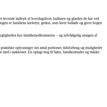
r et levende indtryk af hverdagslivet, kulturen og glæden de har ved
ællingen er familiens kæledyr, geden, som laver ballade og giver bogen
dygtigheden hos familiemedlemmerne – og selvfølgelig smagen af
r praktiske oplysninger om antal portioner, tidsforbrug og muligheder
ilien med i køkkenet. En oplagt bog til børn, familiestunder og måske