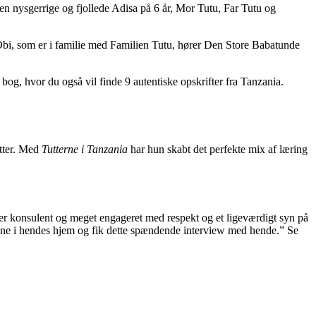
den nysgerrige og fjollede Adisa på 6 år, Mor Tutu, Far Tutu og
 Obi, som er i familie med Familien Tutu, hører Den Store Babatunde
g, hvor du også vil finde 9 autentiske opskrifter fra Tanzania.
atter. Med
Tutterne i Tanzania
har hun skabt det perfekte mix af læring
r konsulent og meget engageret med respekt og et ligeværdigt syn på
anne i hendes hjem og fik dette spændende interview med hende.”
Se