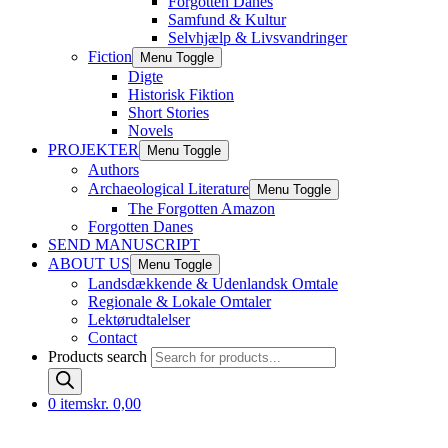
Forgotten Danes
Samfund & Kultur
Selvhjælp & Livsvandringer
Fiction
Menu Toggle
Digte
Historisk Fiktion
Short Stories
Novels
PROJEKTER
Menu Toggle
Authors
Archaeological Literature
Menu Toggle
The Forgotten Amazon
Forgotten Danes
SEND MANUSCRIPT
ABOUT US
Menu Toggle
Landsdækkende & Udenlandsk Omtale
Regionale & Lokale Omtaler
Lektørudtalelser
Contact
Products search
0 items
kr. 0,00