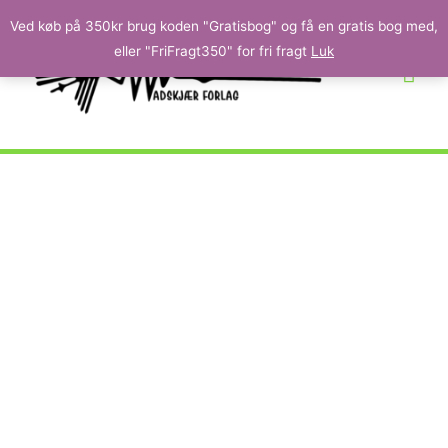
Ved køb på 350kr brug koden "Gratisbog" og få en gratis bog med,
eller "FriFragt350" for fri fragt
Luk
Mette Møller