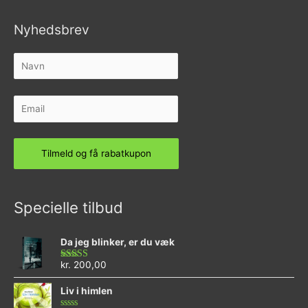
Nyhedsbrev
Specielle tilbud
Da jeg blinker, er du væk
kr.
200,00
Vurderet
4.73
ud af 5
Liv i himlen