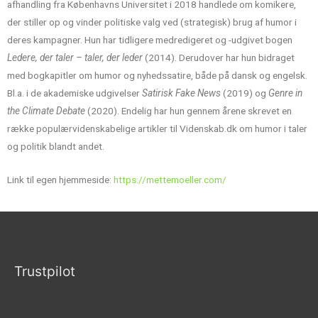
afhandling fra Københavns Universitet i 2018 handlede om komikere,
der stiller op og vinder politiske valg ved (strategisk) brug af humor i
deres kampagner. Hun har tidligere medredigeret og -udgivet bogen
Ledere, der taler – taler, der leder
(2014). Derudover har hun bidraget
med bogkapitler om humor og nyhedssatire, både på dansk og engelsk.
Bl.a. i de akademiske udgivelser
Satirisk Fake News
(2019) og
Genre in
the Climate Debate
(2020). Endelig har hun gennem årene skrevet en
række populærvidenskabelige artikler til Videnskab.dk om humor i taler
og politik blandt andet.
Link til egen hjemmeside:
https://mettemoeller.com/
Trustpilot