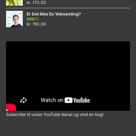
kr.
170,00
Vurderet
0
ud
Er Det Ikke En Voksenting?
af
5
kr.
150,00
Vurderet
5.00
ud af 5
Subscribe til vores YouTube-kanal og vind en bog!