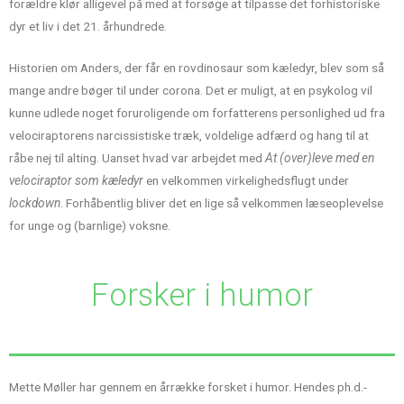
forældre klør alligevel på med at forsøge at tilpasse det forhistoriske
dyr et liv i det 21. århundrede.
Historien om Anders, der får en rovdinosaur som kæledyr, blev som så
mange andre bøger til under corona. Det er muligt, at en psykolog vil
kunne udlede noget foruroligende om forfatterens personlighed ud fra
velociraptorens narcissistiske træk, voldelige adfærd og hang til at
råbe nej til alting. Uanset hvad var arbejdet med
At (over)leve med en
velociraptor som kæledyr
en velkommen virkelighedsflugt under
lockdown
. Forhåbentlig bliver det en lige så velkommen læseoplevelse
for unge og (barnlige) voksne.
Forsker i humor
Mette Møller har gennem en årrække forsket i humor. Hendes ph.d.-