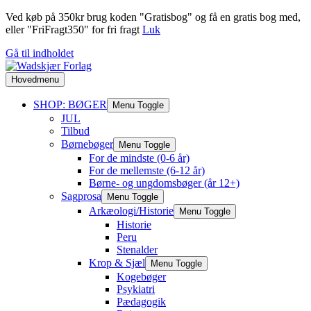
Ved køb på 350kr brug koden "Gratisbog" og få en gratis bog med,
eller "FriFragt350" for fri fragt
Luk
Gå til indholdet
Hovedmenu
SHOP: BØGER
Menu Toggle
JUL
Tilbud
Børnebøger
Menu Toggle
For de mindste (0-6 år)
For de mellemste (6-12 år)
Børne- og ungdomsbøger (år 12+)
Sagprosa
Menu Toggle
Arkæologi/Historie
Menu Toggle
Historie
Peru
Stenalder
Krop & Sjæl
Menu Toggle
Kogebøger
Psykiatri
Pædagogik