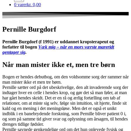
0 varer
kr. 0,00
Pernille Burgdorf
Pernille Burgdorf (f 1991) er uddannet kropsterapeut og
forfatter til bogen
Væk mig – når en mors værste mareridt
gentager sig
.
Når man mister ikke et, men tre børn
Bogen er hendes debutbog, om den voldsomme sorg der rammer når
man mister ikke et men tre børn.
Pernille sætter ord på det ubeskrivelige, den alt invaderende sorg der
indtager hver en celle i hendes krop, og gør det så man føler, at man
har gået hendes skridt. Det er en rå og ærlig fortælling om tab af
relationer, om at miste sig selv, følge sin intuition, sit hjerte, finde sit
kald og en mening i det meningsløse. Men det er også et unikt
indblik i en banebrydende forskning, som Pernille bliver patient 0 i,
og som på samme tid giver svar og oplysning om årsagen, til hendes
drenges tidlige fødsler.
Pernille savnede genkendelige ord om det hun oplevede fysisk og