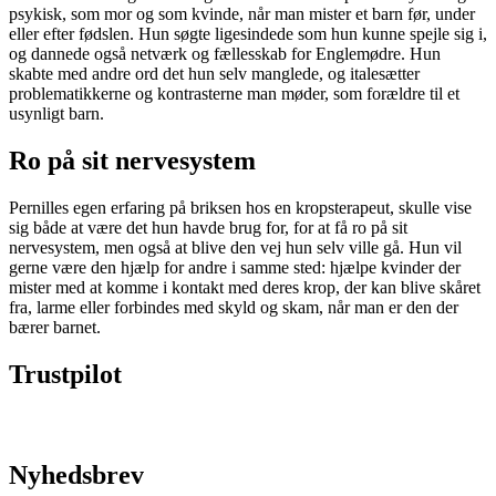
psykisk, som mor og som kvinde, når man mister et barn før, under
eller efter fødslen. Hun søgte ligesindede som hun kunne spejle sig i,
og dannede også netværk og fællesskab for Englemødre. Hun
skabte med andre ord det hun selv manglede, og italesætter
problematikkerne og kontrasterne man møder, som forældre til et
usynligt barn.
Ro på sit nervesystem
Pernilles egen erfaring på briksen hos en kropsterapeut, skulle vise
sig både at være det hun havde brug for, for at få ro på sit
nervesystem, men også at blive den vej hun selv ville gå. Hun vil
gerne være den hjælp for andre i samme sted: hjælpe kvinder der
mister med at komme i kontakt med deres krop, der kan blive skåret
fra, larme eller forbindes med skyld og skam, når man er den der
bærer barnet.
Trustpilot
Nyhedsbrev