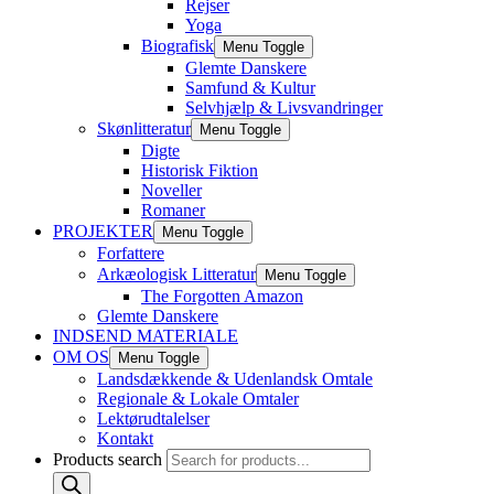
Rejser
Yoga
Biografisk
Menu Toggle
Glemte Danskere
Samfund & Kultur
Selvhjælp & Livsvandringer
Skønlitteratur
Menu Toggle
Digte
Historisk Fiktion
Noveller
Romaner
PROJEKTER
Menu Toggle
Forfattere
Arkæologisk Litteratur
Menu Toggle
The Forgotten Amazon
Glemte Danskere
INDSEND MATERIALE
OM OS
Menu Toggle
Landsdækkende & Udenlandsk Omtale
Regionale & Lokale Omtaler
Lektørudtalelser
Kontakt
Products search