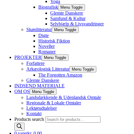
Yoga
Biografisk
Menu Toggle
Glemte Danskere
Samfund & Kultur
Selvhjælp & Livsvandringer
Skønlitteratur
Menu Toggle
Digte
Historisk Fiktion
Noveller
Romaner
PROJEKTER
Menu Toggle
Forfattere
Arkæologisk Litteratur
Menu Toggle
The Forgotten Amazon
Glemte Danskere
INDSEND MATERIALE
OM OS
Menu Toggle
Landsdækkende & Udenlandsk Omtale
Regionale & Lokale Omtaler
Lektørudtalelser
Kontakt
Products search
0 varer
kr. 0,00