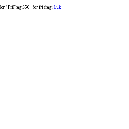
er "FriFragt350" for fri fragt
Luk