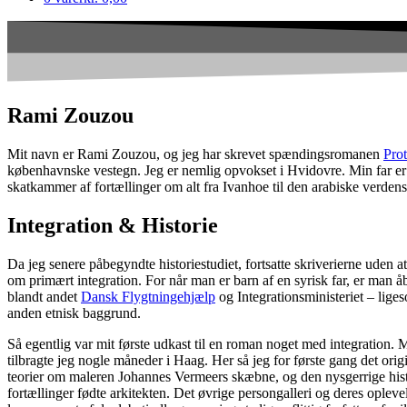
Rami Zouzou
Mit navn er Rami Zouzou, og jeg har skrevet spændingsromanen
Prot
københavnske vestegn. Jeg er nemlig opvokset i Hvidovre. Min far er f
skatkammer af fortællinger om alt fra Ivanhoe til den arabiske verdens m
Integration & Historie
Da jeg senere påbegyndte historiestudiet, fortsatte skriverierne uden 
om primært integration. For når man er barn af en syrisk far, er man 
blandt andet
Dansk Flygtningehjælp
og Integrationsministeriet – lige
anden etnisk baggrund.
Så egentlig var mit første udkast til en roman noget med integration. 
tilbragte jeg nogle måneder i Haag. Her så jeg for første gang det orig
teorier om maleren Johannes Vermeers skæbne, og den nysgerrige histor
fortællinger fødte arkitekten. Det øvrige persongalleri og deres oplevel