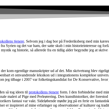
okollens tjenere
. Selvom jeg i dag bor på Frederiksberg med min kæreste
ra Syrien og det var ham, der satte skub i min historieinteresse og for
ystik og historie, så allerede fra en tidlig alder begyndte jeg at skrive
at der kom egentlige manuskripter ud af det. Min skrivetrang blev rigeli
åbenbart et omvandrende leksikon ud i integrationens komplekse univers.
som jeg tilbage i 2007 var folketingskandidat for De Konservative, hvor
Men så tog ideen til
protokollens tjenere
form. I den forbindelse med min 
inale maleri af Pige med Perleørering. Den kunsthistoriker, der forestod
ikers fantasi var vakt. Sideløbende mødte jeg på en ferie en fantastisk 
ser er inspireret af mine erfaringer og observationer af kulturer og tradi