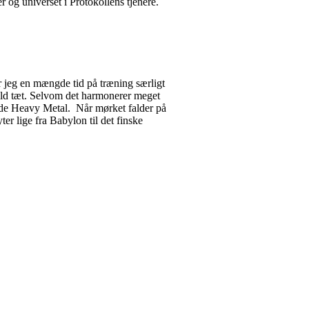
er og universet i Protokollens tjenere.
r jeg en mængde tid på træning særligt
old tæt. Selvom det harmonerer meget
skede Heavy Metal. Når mørket falder på
r lige fra Babylon til det finske