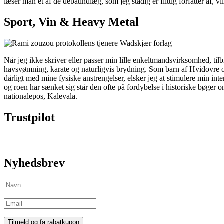
læser man et af de debatindlæg, som jeg stadig er flittig forfatter a
Sport, Vin & Heavy Metal
Når jeg ikke skriver eller passer min lille enkeltmandsvirksomhed, t
havsvømning, karate og naturligvis brydning. Som barn af Hvidovre 
dårligt med mine fysiske anstrengelser, elsker jeg at stimulere min i
og roen har sænket sig står den ofte på fordybelse i historiske bøger
nationalepos, Kalevala.
Trustpilot
Nyhedsbrev