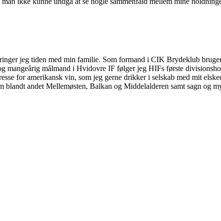
f, vil man ikke kunne undgå at se nogle sammenfald mellem mine holdning
ilbringer jeg tiden med min familie. Som formand i CIK Brydeklub bruge
og mangeårig målmand i Hvidovre IF følger jeg HIFs første divisionsh
nteresse for amerikansk vin, som jeg gerne drikker i selskab med mit el
 om blandt andet Mellemøsten, Balkan og Middelalderen samt sagn og myte