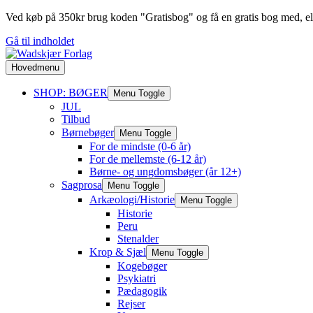
Ved køb på 350kr brug koden "Gratisbog" og få en gratis bog med, ell
Gå til indholdet
Hovedmenu
SHOP: BØGER
Menu Toggle
JUL
Tilbud
Børnebøger
Menu Toggle
For de mindste (0-6 år)
For de mellemste (6-12 år)
Børne- og ungdomsbøger (år 12+)
Sagprosa
Menu Toggle
Arkæologi/Historie
Menu Toggle
Historie
Peru
Stenalder
Krop & Sjæl
Menu Toggle
Kogebøger
Psykiatri
Pædagogik
Rejser