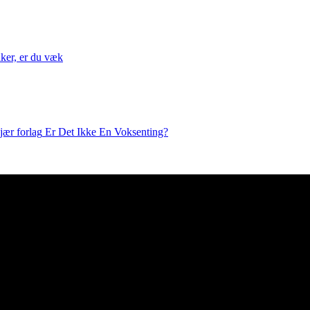
nker, er du væk
Er Det Ikke En Voksenting?