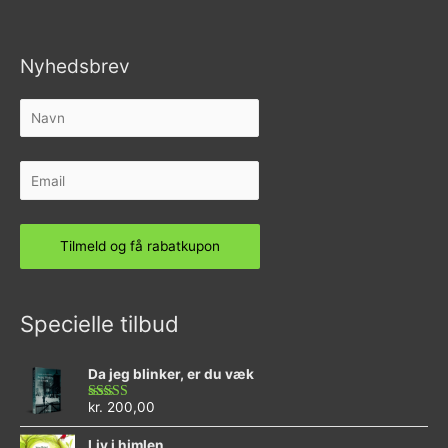
Nyhedsbrev
Specielle tilbud
Da jeg blinker, er du væk
kr.
200,00
Vurderet
4.73
ud af 5
Liv i himlen