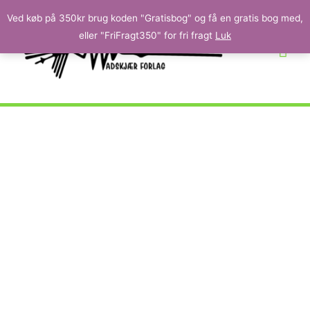
Ved køb på 350kr brug koden "Gratisbog" og få en gratis bog med,
eller "FriFragt350" for fri fragt
Luk
Rosanne McCollum