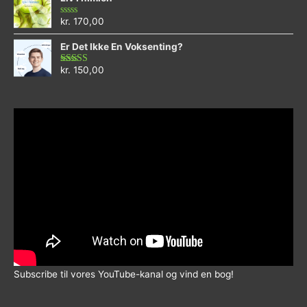
kr.
170,00
Vurderet
0
ud
Er Det Ikke En Voksenting?
af
5
kr.
150,00
Vurderet
5.00
ud af 5
Subscribe til vores YouTube-kanal og vind en bog!