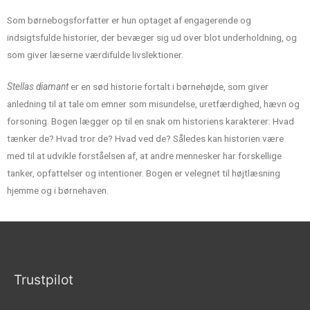
Som børnebogsforfatter er hun optaget af engagerende og
indsigtsfulde historier, der bevæger sig ud over blot underholdning, og
som giver læserne værdifulde livslektioner.
Stellas diamant
er en
sød historie
fortalt i børnehøjde, som giver
anledning til at tale om emner som misundelse, uretfærdighed, hævn og
forsoning. Bogen
lægger op til en snak om historiens karakterer: Hvad
tænker de? Hvad tror de? Hvad ved de?
Således kan historien
være
med til at udvikle forståelsen af, at andre mennesker har forskellige
tanker, opfattelser og intentioner. Bogen er
velegnet til højtlæsning
hjemme og i børnehaven.
Trustpilot