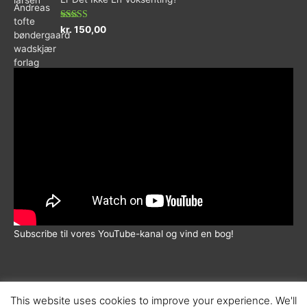
5
Vurderet
kr.
150,00
5.00
ud af 5
Subscribe til vores YouTube-kanal og vind en bog!
This website uses cookies to improve your experience. We'll