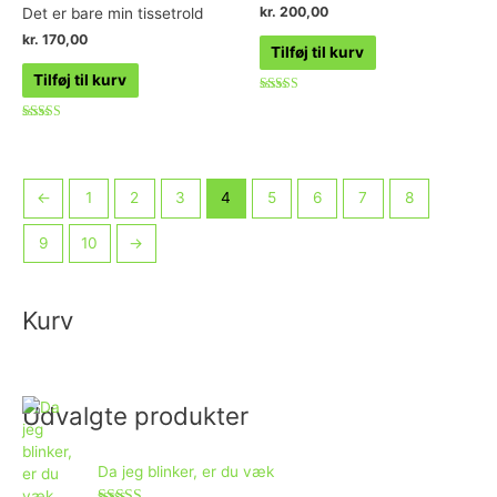
kr.
200,00
Det er bare min tissetrold
kr.
170,00
Tilføj til kurv
Tilføj til kurv
Vurderet
5.00
ud af 5
Vurderet
4.75
ud af 5
←
1
2
3
4
5
6
7
8
9
10
→
Kurv
Udvalgte produkter
Da jeg blinker, er du væk