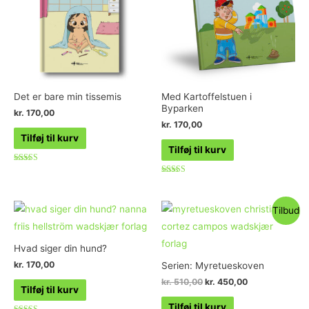
Det er bare min tissemis
Med Kartoffelstuen i
Byparken
kr.
170,00
kr.
170,00
Tilføj til kurv
Tilføj til kurv
Vurderet
5.00
Vurderet
ud af 5
4.75
ud af 5
Tilbud
Hvad siger din hund?
kr.
170,00
Serien: Myretueskoven
kr.
510,00
kr.
450,00
Tilføj til kurv
Tilføj til kurv