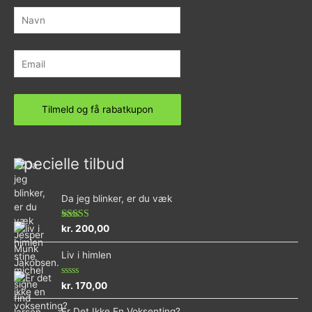
Specielle tilbud
Da jeg blinker, er du væk
Vurderet
kr.
200,00
4.73
ud af 5
Liv i himlen
Vurderet
kr.
170,00
0
ud
Er Det Ikke En Voksenting?
af