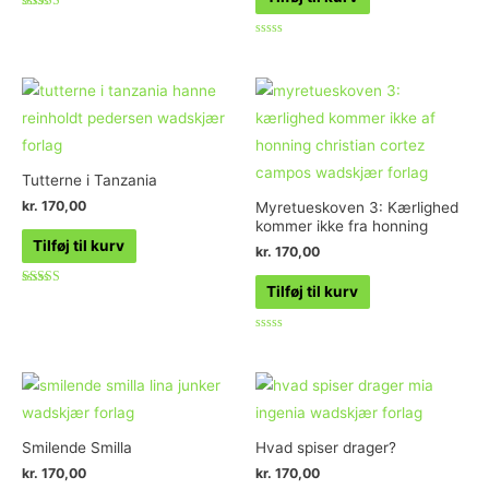
Vurderet
5.00
ud af 5
Vurderet
0
ud
af
5
Tutterne i Tanzania
kr.
170,00
Myretueskoven 3: Kærlighed
kommer ikke fra honning
Tilføj til kurv
kr.
170,00
Tilføj til kurv
Vurderet
4.50
ud af 5
Vurderet
0
ud
af
5
Smilende Smilla
Hvad spiser drager?
kr.
170,00
kr.
170,00