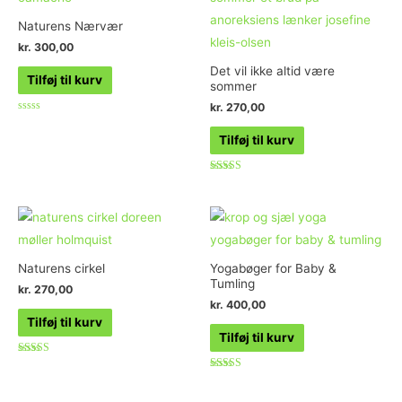
Naturens Nærvær
kr.
300,00
Det vil ikke altid være
Tilføj til kurv
sommer
kr.
270,00
Vurderet
0
Tilføj til kurv
ud
af
5
Vurderet
5.00
ud af 5
Naturens cirkel
Yogabøger for Baby &
Tumling
kr.
270,00
kr.
400,00
Tilføj til kurv
Tilføj til kurv
Vurderet
5.00
Vurderet
ud af 5
5.00
ud af 5