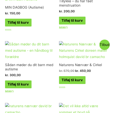
Tillykke – du har fået
menstruation
MIN DAGBOG (Autisme)
kr.
200,00
kr.
150,00
Tilføj til kurv
Tilføj til kurv
Vurderet
Vurderet
5.00
0
ud af 5
ud
af
Tilbud
5
Sådan møder du dit barn med
Naturens Nærvær & Cirkel
autisme
kr.
570,00
kr.
450,00
kr.
300,00
Tilføj til kurv
Tilføj til kurv
Vurderet
0
Vurderet
ud
5.00
af
ud af 5
5