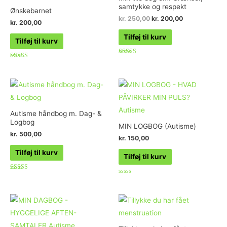
samtykke og respekt
Ønskebarnet
kr.
250,00
kr.
200,00
kr.
200,00
Tilføj til kurv
Tilføj til kurv
Vurderet
Vurderet
5.00
5.00
ud af 5
ud af 5
Autisme håndbog m. Dag- &
Logbog
MIN LOGBOG (Autisme)
kr.
500,00
kr.
150,00
Tilføj til kurv
Tilføj til kurv
Vurderet
Vurderet
5.00
0
ud af 5
ud
af
5