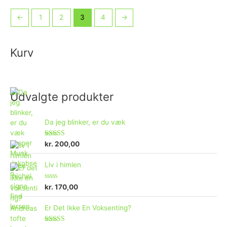
←
1
2
3
4
→
Kurv
Udvalgte produkter
Da jeg blinker, er du væk
Vurderet
kr.
200,00
4.73
ud af 5
Liv i himlen
V
kr.
170,00
u
r
d
Er Det Ikke En Voksenting?
e
r
e