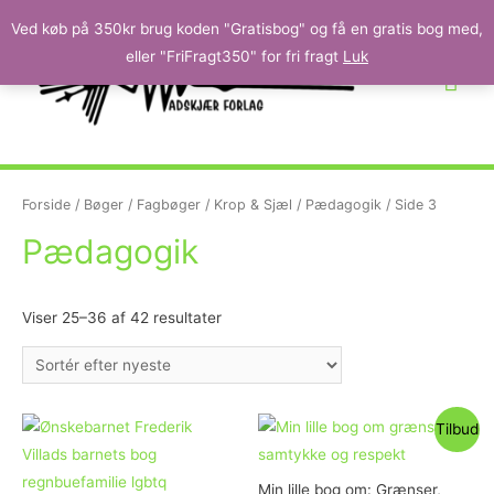
Ved køb på 350kr brug koden "Gratisbog" og få en gratis bog med,
eller "FriFragt350" for fri fragt
Luk
Forside
/
Bøger
/
Fagbøger
/
Krop & Sjæl
/
Pædagogik
/ Side 3
Pædagogik
Viser 25–36 af 42 resultater
Tilbud
Min lille bog om: Grænser,