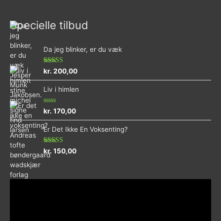
Specielle tilbud
Da jeg blinker, er du væk
Vurderet
kr.
200,00
4.73
ud af 5
Liv i himlen
Vurderet
kr.
170,00
0
ud
Er Det Ikke En Voksenting?
af
5
Vurderet
kr.
150,00
5.00
ud af 5