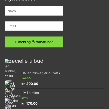
Specielle tilbud
Da jeg blinker, er du væk
Vurderet
kr.
200,00
4.73
ud af 5
Liv i himlen
Vurderet
kr.
170,00
0