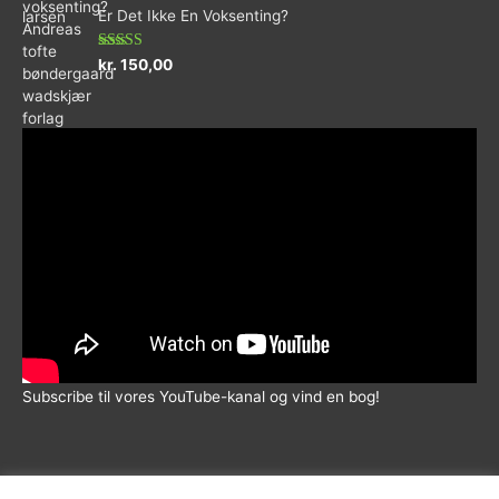
ud
Er Det Ikke En Voksenting?
af
5
Vurderet
kr.
150,00
5.00
ud af 5
Subscribe til vores YouTube-kanal og vind en bog!