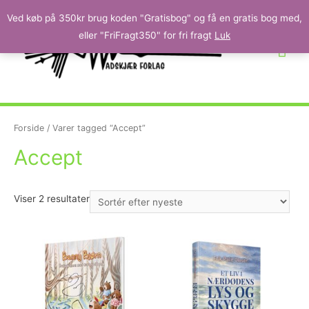
Ved køb på 350kr brug koden "Gratisbog" og få en gratis bog med,
eller "FriFragt350" for fri fragt
Luk
Forside
/ Varer tagged “Accept”
Accept
Viser 2 resultater