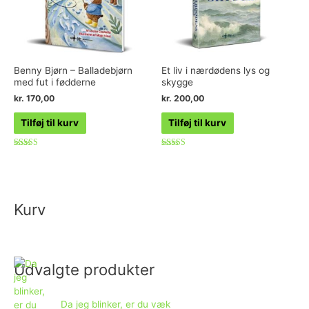
Benny Bjørn – Balladebjørn
Et liv i nærdødens lys og
med fut i fødderne
skygge
kr.
170,00
kr.
200,00
Tilføj til kurv
Tilføj til kurv
Vurderet
Vurderet
4.40
4.86
ud af 5
ud af 5
Kurv
Udvalgte produkter
Da jeg blinker, er du væk