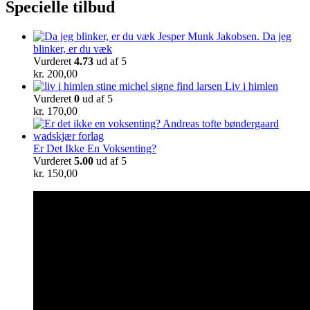
Specielle tilbud
Da jeg
blinker, er du væk
Vurderet
4.73
ud af 5
kr.
200,00
Liv i himlen
Vurderet
0
ud af 5
kr.
170,00
Er Det Ikke En Voksenting?
Vurderet
5.00
ud af 5
kr.
150,00