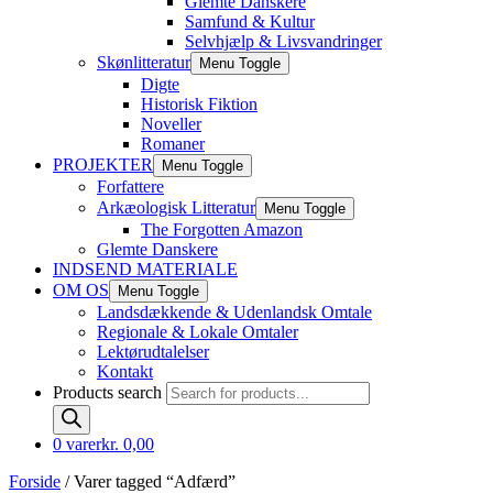
Glemte Danskere
Samfund & Kultur
Selvhjælp & Livsvandringer
Skønlitteratur
Menu Toggle
Digte
Historisk Fiktion
Noveller
Romaner
PROJEKTER
Menu Toggle
Forfattere
Arkæologisk Litteratur
Menu Toggle
The Forgotten Amazon
Glemte Danskere
INDSEND MATERIALE
OM OS
Menu Toggle
Landsdækkende & Udenlandsk Omtale
Regionale & Lokale Omtaler
Lektørudtalelser
Kontakt
Products search
0 varer
kr. 0,00
Forside
/ Varer tagged “Adfærd”