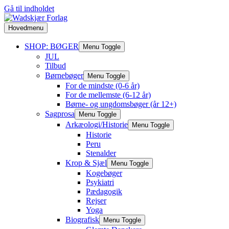
Gå til indholdet
Hovedmenu
SHOP: BØGER
Menu Toggle
JUL
Tilbud
Børnebøger
Menu Toggle
For de mindste (0-6 år)
For de mellemste (6-12 år)
Børne- og ungdomsbøger (år 12+)
Sagprosa
Menu Toggle
Arkæologi/Historie
Menu Toggle
Historie
Peru
Stenalder
Krop & Sjæl
Menu Toggle
Kogebøger
Psykiatri
Pædagogik
Rejser
Yoga
Biografisk
Menu Toggle