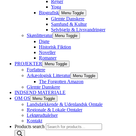
Rejser
Yoga
Biografisk
Menu Toggle
Glemte Danskere
Samfund & Kultur
Selvhjælp & Livsvandringer
Skønlitteratur
Menu Toggle
Digte
Historisk Fiktion
Noveller
Romaner
PROJEKTER
Menu Toggle
Forfattere
Arkæologisk Litteratur
Menu Toggle
The Forgotten Amazon
Glemte Danskere
INDSEND MATERIALE
OM OS
Menu Toggle
Landsdækkende & Udenlandsk Omtale
Regionale & Lokale Omtaler
Lektørudtalelser
Kontakt
Products search