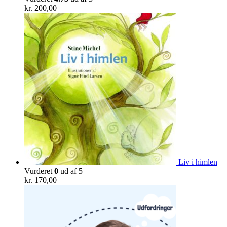
kr.
200,00
Liv i himlen
Vurderet
0
ud af 5
kr.
170,00