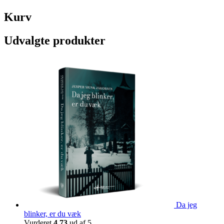
Kurv
Udvalgte produkter
Da jeg
blinker, er du væk
Vurderet
4.73
ud af 5