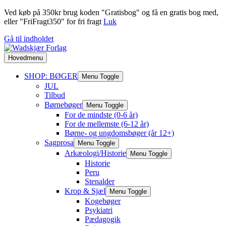
Ved køb på 350kr brug koden "Gratisbog" og få en gratis bog med,
eller "FriFragt350" for fri fragt
Luk
Gå til indholdet
Hovedmenu
SHOP: BØGER
Menu Toggle
JUL
Tilbud
Børnebøger
Menu Toggle
For de mindste (0-6 år)
For de mellemste (6-12 år)
Børne- og ungdomsbøger (år 12+)
Sagprosa
Menu Toggle
Arkæologi/Historie
Menu Toggle
Historie
Peru
Stenalder
Krop & Sjæl
Menu Toggle
Kogebøger
Psykiatri
Pædagogik