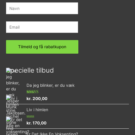
Specielle tilbud
Da jeg blinker, er du væk
Vurderet
kr.
200,00
4.73
ud af 5
Liv i himlen
Vurderet
kr.
170,00
0
ud
Er Det Ikke En Voksenting?
af