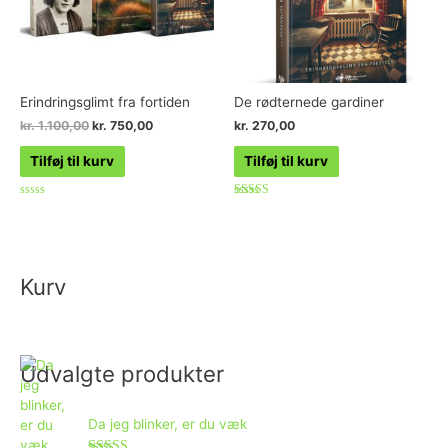
Erindringsglimt fra fortiden
De rødternede gardiner
kr.
1.100,00
kr.
750,00
kr.
270,00
Tilføj til kurv
Tilføj til kurv
Vurderet
Vurderet
0
4.86
ud
ud af 5
af
5
Kurv
Udvalgte produkter
Da jeg blinker, er du væk