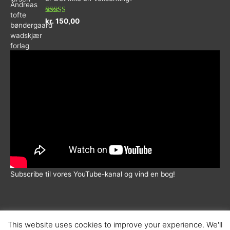
5
Vurderet
kr.
150,00
5.00
ud af 5
Subscribe til vores YouTube-kanal og vind en bog!
This website uses cookies to improve your experience. We'll