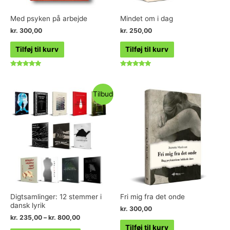
Med psyken på arbejde
Mindet om i dag
kr.
300,00
kr.
250,00
Tilføj til kurv
Tilføj til kurv
Vurderet
Vurderet
5.00
5.00
ud af 5
ud af 5
Tilbud
Digtsamlinger: 12 stemmer i
Fri mig fra det onde
dansk lyrik
kr.
300,00
kr.
235,00
–
kr.
800,00
Tilføj til kurv