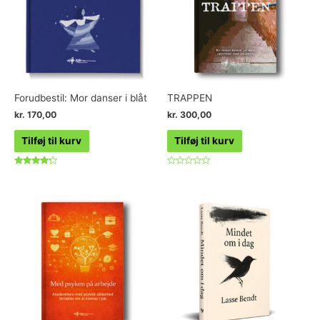
Forudbestil: Mor danser i blåt
TRAPPEN
kr.
170,00
kr.
300,00
Tilføj til kurv
Tilføj til kurv
Vurderet
Vurderet
4.00
0
ud af 5
ud
af
5