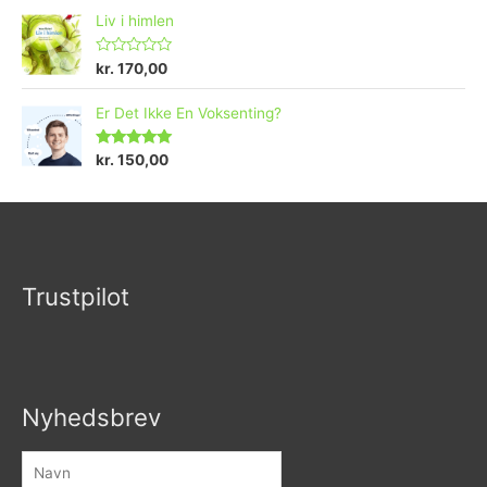
Liv i himlen
V
kr.
170,00
u
r
d
Er Det Ikke En Voksenting?
e
r
e
Vurderet
kr.
150,00
t
5.00
ud af 5
0
u
d
a
f
5
Trustpilot
Nyhedsbrev