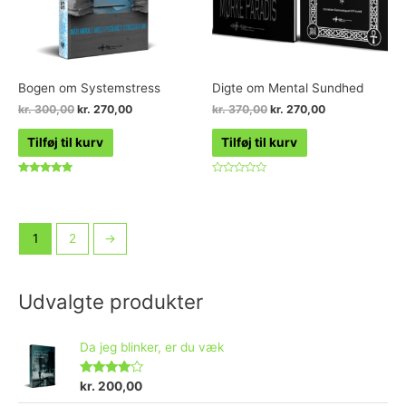
Bogen om Systemstress
Digte om Mental Sundhed
kr.
300,00
kr.
270,00
kr.
370,00
kr.
270,00
Tilføj til kurv
Tilføj til kurv
Vurderet
Vurderet
4.98
0
ud af 5
ud
af
5
1
2
→
Udvalgte produkter
Da jeg blinker, er du væk
Vurderet
kr.
200,00
4.73
ud af 5