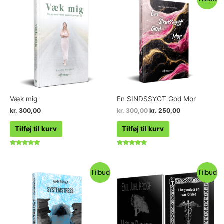
5
Væk mig
En SINDSSYGT God Mor
kr.
300,00
kr.
300,00
kr.
250,00
Tilføj til kurv
Tilføj til kurv
Vurderet
Vurderet
4.86
4.92
ud af 5
ud af 5
Tilbud
Tilbud