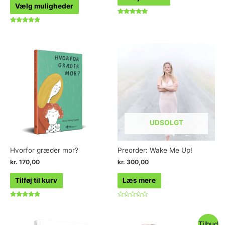
Vælg muligheder
Vurderet
4.88
Vurderet
ud af 5
5.00
ud af 5
UDSOLGT
Hvorfor græder mor?
Preorder: Wake Me Up!
kr.
170,00
kr.
300,00
Tilføj til kurv
Læs mere
Vurderet
Vurderet
4.75
0
ud af 5
ud
af
Tilbud