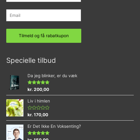
Specielle tilbud
Da jeg blinker, er du væk
Vurderet
kr.
200,00
4.73
ud af 5
Liv i himlen
Vurderet
kr.
170,00
0
ud
Er Det Ikke En Voksenting?
af
5
Vurderet