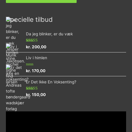
Specielle tilbud
Da jeg blinker, er du væk
Vurderet
kr.
200,00
4.73
ud af 5
Liv i himlen
Vurderet
kr.
170,00
0
ud
Er Det Ikke En Voksenting?
af
5
Vurderet
kr.
150,00
5.00
ud af 5