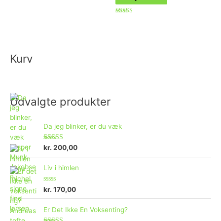
Vurderet
0
ud
af
Vurderet
5
4.50
ud af 5
Kurv
Udvalgte produkter
Da jeg blinker, er du væk
Vurderet
kr.
200,00
4.73
ud af 5
Liv i himlen
V
kr.
170,00
u
r
d
Er Det Ikke En Voksenting?
e
r