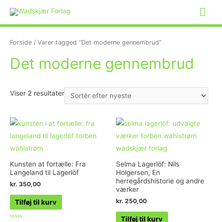
Forside
/ Varer tagged “Det moderne gennembrud”
Det moderne gennembrud
Viser 2 resultater
Kunsten at fortælle: Fra
Selma Lagerlöf: Nils
Langeland til Lagerlöf
Holgersen, En
herregårdshistorie og andre
kr.
350,00
værker
kr.
250,00
Tilføj til kurv
Tilføj til kurv