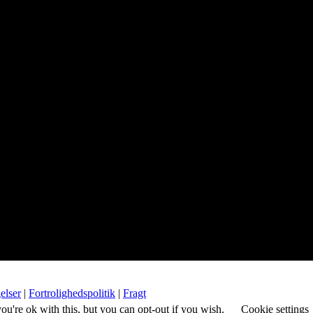
elser
|
Fortrolighedspolitik
|
Fragt
u're ok with this, but you can opt-out if you wish.
Cookie settings