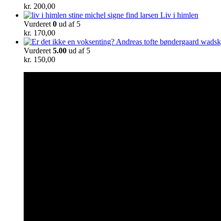
kr.
200,00
Liv i himlen
Vurderet
0
ud af 5
kr.
170,00
Vurderet
5.00
ud af 5
kr.
150,00