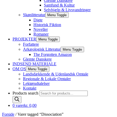
Glemte Danskere
Samfund & Kultur
Selvhjælp & Livsvandringer
Skønlitteratur
Menu Toggle
Digte
Historisk Fiktion
Noveller
Romaner
PROJEKTER
Menu Toggle
Forfattere
Arkæologisk Litteratur
Menu Toggle
The Forgotten Amazon
Glemte Danskere
INDSEND MATERIALE
OM OS
Menu Toggle
Landsdækkende & Udenlandsk Omtale
Regionale & Lokale Omtaler
Lektørudtalelser
Kontakt
Products search
0 varer
kr. 0,00
Forside
/ Varer tagged “Dissociation”