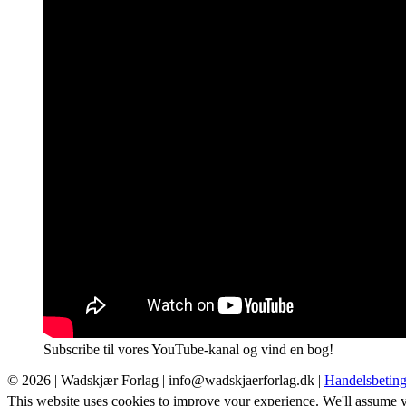
Subscribe til vores YouTube-kanal og vind en bog!
© 2026 |
Wadskjær Forlag
| info@wadskjaerforlag.dk |
Handelsbeting
This website uses cookies to improve your experience. We'll assume yo