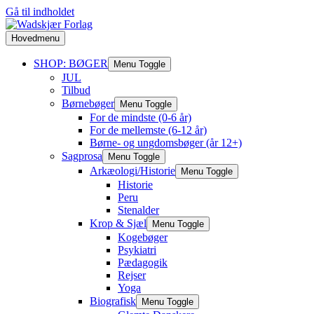
Gå til indholdet
Hovedmenu
SHOP: BØGER
Menu Toggle
JUL
Tilbud
Børnebøger
Menu Toggle
For de mindste (0-6 år)
For de mellemste (6-12 år)
Børne- og ungdomsbøger (år 12+)
Sagprosa
Menu Toggle
Arkæologi/Historie
Menu Toggle
Historie
Peru
Stenalder
Krop & Sjæl
Menu Toggle
Kogebøger
Psykiatri
Pædagogik
Rejser
Yoga
Biografisk
Menu Toggle