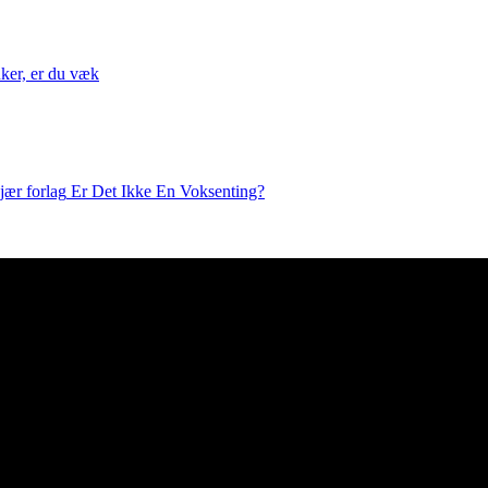
nker, er du væk
Er Det Ikke En Voksenting?