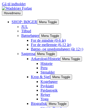
Gå til indholdet
Hovedmenu
SHOP: BØGER
Menu Toggle
JUL
Tilbud
Børnebøger
Menu Toggle
For de mindste (0-6 år)
For de mellemste (6-12 år)
Børne- og ungdomsbøger (år 12+)
Sagprosa
Menu Toggle
Arkæologi/Historie
Menu Toggle
Historie
Peru
Stenalder
Krop & Sjæl
Menu Toggle
Kogebøger
Psykiatri
Pædagogik
Rejser
Yoga
Biografisk
Menu Toggle