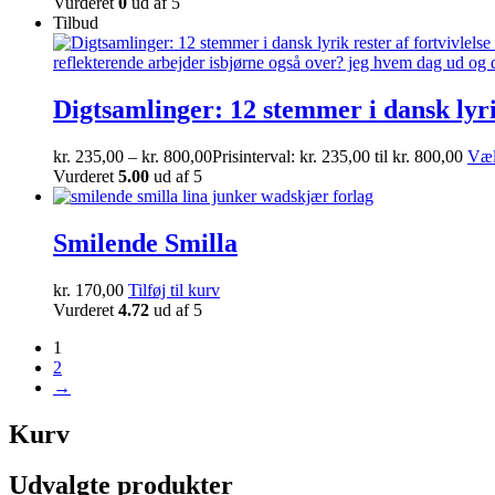
Vurderet
0
ud af 5
Tilbud
Digtsamlinger: 12 stemmer i dansk lyr
kr.
235,00
–
kr.
800,00
Prisinterval: kr. 235,00 til kr. 800,00
Væl
Vurderet
5.00
ud af 5
Smilende Smilla
kr.
170,00
Tilføj til kurv
Vurderet
4.72
ud af 5
1
2
→
Kurv
Udvalgte produkter