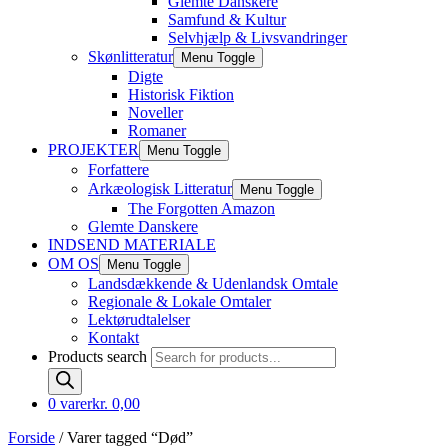
Glemte Danskere
Samfund & Kultur
Selvhjælp & Livsvandringer
Skønlitteratur
Menu Toggle
Digte
Historisk Fiktion
Noveller
Romaner
PROJEKTER
Menu Toggle
Forfattere
Arkæologisk Litteratur
Menu Toggle
The Forgotten Amazon
Glemte Danskere
INDSEND MATERIALE
OM OS
Menu Toggle
Landsdækkende & Udenlandsk Omtale
Regionale & Lokale Omtaler
Lektørudtalelser
Kontakt
Products search
0 varer
kr. 0,00
Forside
/ Varer tagged “Død”