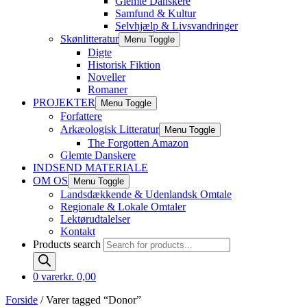
Glemte Danskere
Samfund & Kultur
Selvhjælp & Livsvandringer
Skønlitteratur
Menu Toggle
Digte
Historisk Fiktion
Noveller
Romaner
PROJEKTER
Menu Toggle
Forfattere
Arkæologisk Litteratur
Menu Toggle
The Forgotten Amazon
Glemte Danskere
INDSEND MATERIALE
OM OS
Menu Toggle
Landsdækkende & Udenlandsk Omtale
Regionale & Lokale Omtaler
Lektørudtalelser
Kontakt
Products search
0 varer
kr. 0,00
Forside
/ Varer tagged “Donor”