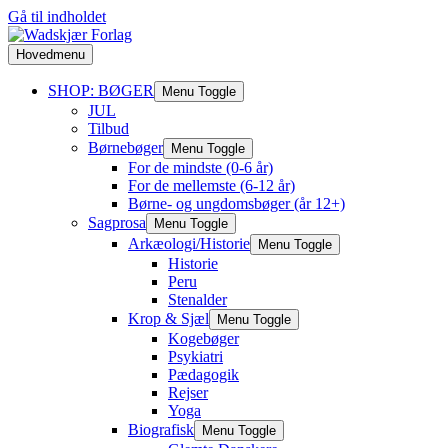
Gå til indholdet
Hovedmenu
SHOP: BØGER
Menu Toggle
JUL
Tilbud
Børnebøger
Menu Toggle
For de mindste (0-6 år)
For de mellemste (6-12 år)
Børne- og ungdomsbøger (år 12+)
Sagprosa
Menu Toggle
Arkæologi/Historie
Menu Toggle
Historie
Peru
Stenalder
Krop & Sjæl
Menu Toggle
Kogebøger
Psykiatri
Pædagogik
Rejser
Yoga
Biografisk
Menu Toggle