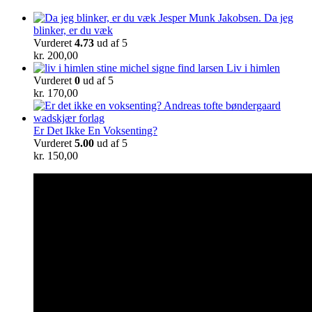
Da jeg
blinker, er du væk
Vurderet
4.73
ud af 5
kr.
200,00
Liv i himlen
Vurderet
0
ud af 5
kr.
170,00
Er Det Ikke En Voksenting?
Vurderet
5.00
ud af 5
kr.
150,00