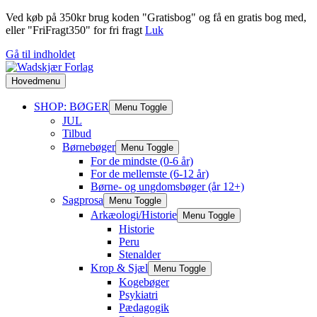
Ved køb på 350kr brug koden "Gratisbog" og få en gratis bog med,
eller "FriFragt350" for fri fragt
Luk
Gå til indholdet
Hovedmenu
SHOP: BØGER
Menu Toggle
JUL
Tilbud
Børnebøger
Menu Toggle
For de mindste (0-6 år)
For de mellemste (6-12 år)
Børne- og ungdomsbøger (år 12+)
Sagprosa
Menu Toggle
Arkæologi/Historie
Menu Toggle
Historie
Peru
Stenalder
Krop & Sjæl
Menu Toggle
Kogebøger
Psykiatri
Pædagogik