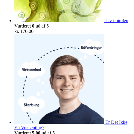
Liv i himlen
Vurderet
0
ud af 5
kr.
170,00
Er Det Ikke
En Voksenting?
Vurderet
5.00
ud af 5