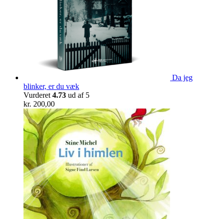
Da jeg
blinker, er du væk
Vurderet
4.73
ud af 5
kr.
200,00