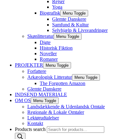
Rejser
Yoga
Biografisk
Menu Toggle
Glemte Danskere
Samfund & Kultur
Selvhjælp & Livsvandringer
Skønlitteratur
Menu Toggle
Digte
Historisk Fiktion
Noveller
Romaner
PROJEKTER
Menu Toggle
Forfattere
Arkæologisk Litteratur
Menu Toggle
The Forgotten Amazon
Glemte Danskere
INDSEND MATERIALE
OM OS
Menu Toggle
Landsdækkende & Udenlandsk Omtale
Regionale & Lokale Omtaler
Lektørudtalelser
Kontakt
Products search