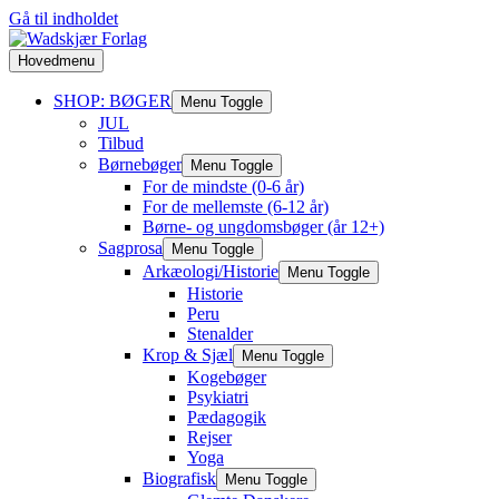
Gå til indholdet
Hovedmenu
SHOP: BØGER
Menu Toggle
JUL
Tilbud
Børnebøger
Menu Toggle
For de mindste (0-6 år)
For de mellemste (6-12 år)
Børne- og ungdomsbøger (år 12+)
Sagprosa
Menu Toggle
Arkæologi/Historie
Menu Toggle
Historie
Peru
Stenalder
Krop & Sjæl
Menu Toggle
Kogebøger
Psykiatri
Pædagogik
Rejser
Yoga
Biografisk
Menu Toggle