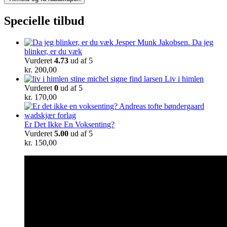
Specielle tilbud
Da jeg
blinker, er du væk
Vurderet
4.73
ud af 5
kr.
200,00
Liv i himlen
Vurderet
0
ud af 5
kr.
170,00
Er Det Ikke En Voksenting?
Vurderet
5.00
ud af 5
kr.
150,00