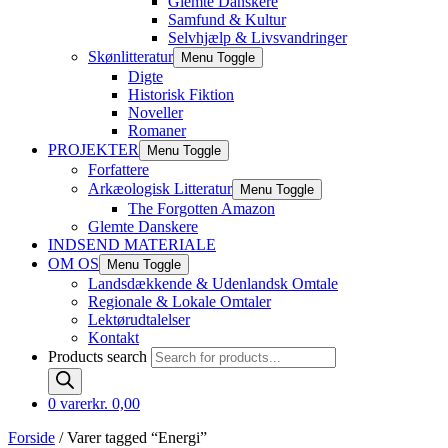
Glemte Danskere
Samfund & Kultur
Selvhjælp & Livsvandringer
Skønlitteratur
Menu Toggle
Digte
Historisk Fiktion
Noveller
Romaner
PROJEKTER
Menu Toggle
Forfattere
Arkæologisk Litteratur
Menu Toggle
The Forgotten Amazon
Glemte Danskere
INDSEND MATERIALE
OM OS
Menu Toggle
Landsdækkende & Udenlandsk Omtale
Regionale & Lokale Omtaler
Lektørudtalelser
Kontakt
Products search
0 varer
kr. 0,00
Forside
/ Varer tagged “Energi”