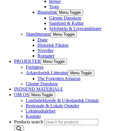
Rejser
Yoga
Biografisk
Menu Toggle
Glemte Danskere
Samfund & Kultur
Selvhjælp & Livsvandringer
Skønlitteratur
Menu Toggle
Digte
Historisk Fiktion
Noveller
Romaner
PROJEKTER
Menu Toggle
Forfattere
Arkæologisk Litteratur
Menu Toggle
The Forgotten Amazon
Glemte Danskere
INDSEND MATERIALE
OM OS
Menu Toggle
Landsdækkende & Udenlandsk Omtale
Regionale & Lokale Omtaler
Lektørudtalelser
Kontakt
Products search