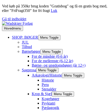
Ved køb på 350kr brug koden "Gratisbog" og få en gratis bog med,
eller "FriFragt350" for fri fragt
Luk
Gå til indholdet
Hovedmenu
SHOP: BØGER
Menu Toggle
JUL
Tilbud
Børnebøger
Menu Toggle
For de mindste (0-6 år)
For de mellemste (6-12 år)
Børne- og ungdomsbøger (år 12+)
Sagprosa
Menu Toggle
Arkæologi/Historie
Menu Toggle
Historie
Peru
Stenalder
Krop & Sjæl
Menu Toggle
Kogebøger
Psykiatri
Pædagogik