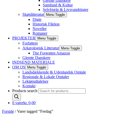
Glemte Danskere
Samfund & Kultur
Selvhjælp & Livsvandringer
Skønlitteratur
Menu Toggle
Digte
Historisk Fiktion
Noveller
Romaner
PROJEKTER
Menu Toggle
Forfattere
Arkæologisk Litteratur
Menu Toggle
The Forgotten Amazon
Glemte Danskere
INDSEND MATERIALE
OM OS
Menu Toggle
Landsdækkende & Udenlandsk Omtale
Regionale & Lokale Omtaler
Lektørudtalelser
Kontakt
Products search
0 varer
kr. 0,00
Forside
/ Varer tagged “Fredag”