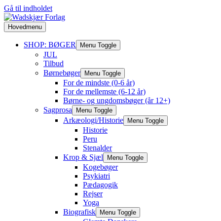
Gå til indholdet
Hovedmenu
SHOP: BØGER
Menu Toggle
JUL
Tilbud
Børnebøger
Menu Toggle
For de mindste (0-6 år)
For de mellemste (6-12 år)
Børne- og ungdomsbøger (år 12+)
Sagprosa
Menu Toggle
Arkæologi/Historie
Menu Toggle
Historie
Peru
Stenalder
Krop & Sjæl
Menu Toggle
Kogebøger
Psykiatri
Pædagogik
Rejser
Yoga
Biografisk
Menu Toggle