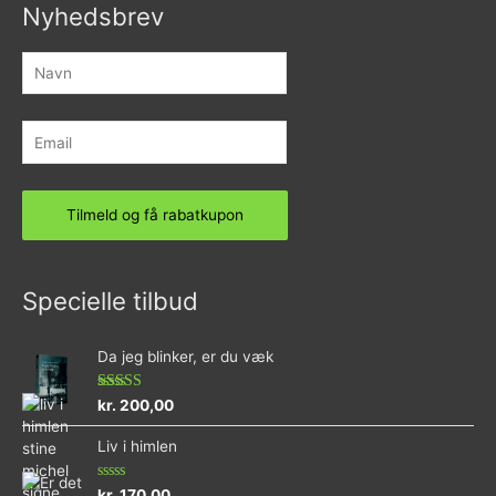
Nyhedsbrev
Specielle tilbud
Da jeg blinker, er du væk
Vurderet
kr.
200,00
4.73
ud af 5
Liv i himlen
Vurderet
kr.
170,00