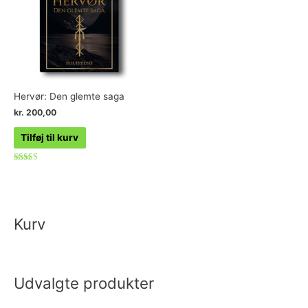
Hervør: Den glemte saga
kr.
200,00
Tilføj til kurv
Vurderet
4.50
ud af 5
Kurv
Udvalgte produkter