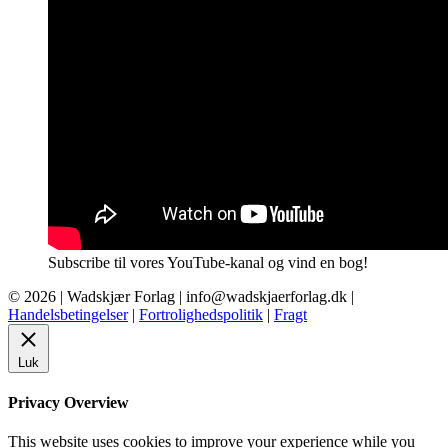
Subscribe til vores YouTube-kanal og vind en bog!
© 2026 |
Wadskjær Forlag
| info@wadskjaerforlag.dk |
Handelsbetingelser
|
Fortrolighedspolitik
|
Fragt
Luk
Privacy Overview
This website uses cookies to improve your experience while you