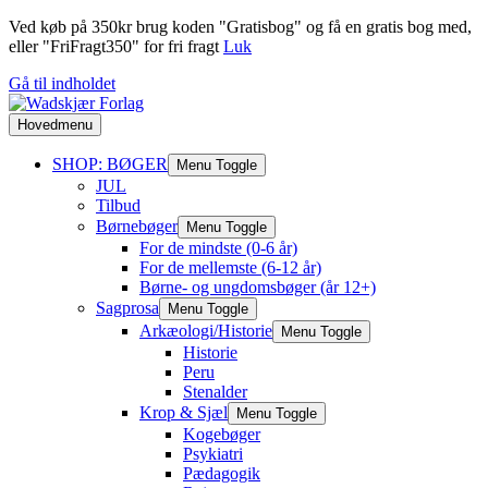
Ved køb på 350kr brug koden "Gratisbog" og få en gratis bog med,
eller "FriFragt350" for fri fragt
Luk
Gå til indholdet
Hovedmenu
SHOP: BØGER
Menu Toggle
JUL
Tilbud
Børnebøger
Menu Toggle
For de mindste (0-6 år)
For de mellemste (6-12 år)
Børne- og ungdomsbøger (år 12+)
Sagprosa
Menu Toggle
Arkæologi/Historie
Menu Toggle
Historie
Peru
Stenalder
Krop & Sjæl
Menu Toggle
Kogebøger
Psykiatri
Pædagogik