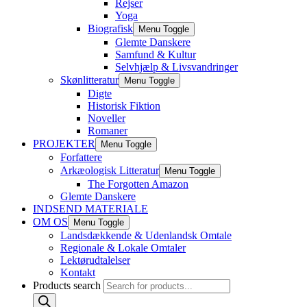
Rejser
Yoga
Biografisk
Menu Toggle
Glemte Danskere
Samfund & Kultur
Selvhjælp & Livsvandringer
Skønlitteratur
Menu Toggle
Digte
Historisk Fiktion
Noveller
Romaner
PROJEKTER
Menu Toggle
Forfattere
Arkæologisk Litteratur
Menu Toggle
The Forgotten Amazon
Glemte Danskere
INDSEND MATERIALE
OM OS
Menu Toggle
Landsdækkende & Udenlandsk Omtale
Regionale & Lokale Omtaler
Lektørudtalelser
Kontakt
Products search