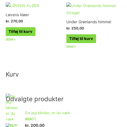
ud af 5
ud af 5
Løvens kløer
kr.
270,00
Under Grønlands himmel
kr.
250,00
Tilføj til kurv
Tilføj til kurv
Vurderet
5.00
ud af 5
Vurderet
3.91
ud af 5
Kurv
Udvalgte produkter
Da jeg blinker, er du væk
Vurderet
kr.
200,00