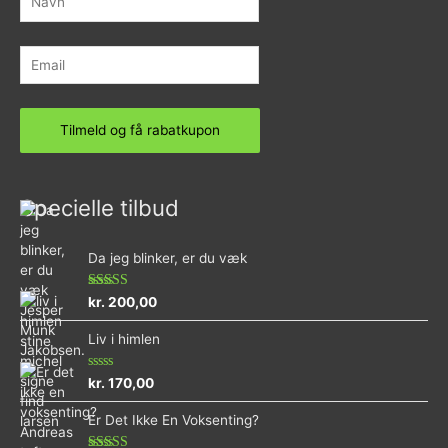
Specielle tilbud
Da jeg blinker, er du væk
Vurderet
kr.
200,00
4.73
ud af 5
Liv i himlen
Vurderet
kr.
170,00
0
ud
Er Det Ikke En Voksenting?
af
5