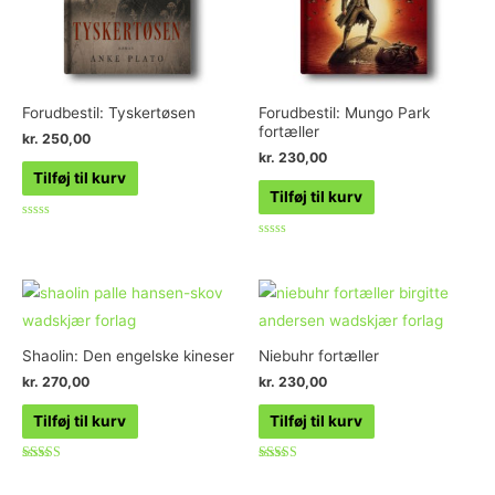
Forudbestil: Tyskertøsen
Forudbestil: Mungo Park
fortæller
kr.
250,00
kr.
230,00
Tilføj til kurv
Tilføj til kurv
Vurderet
0
Vurderet
ud
0
af
ud
5
af
5
Shaolin: Den engelske kineser
Niebuhr fortæller
kr.
270,00
kr.
230,00
Tilføj til kurv
Tilføj til kurv
Vurderet
Vurderet
5.00
4.60