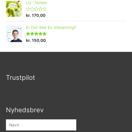
Liv i himlen
V
kr.
170,00
u
r
d
Er Det Ikke En Voksenting?
e
r
e
Vurderet
kr.
150,00
t
5.00
ud af 5
0
u
d
a
f
5
Trustpilot
Nyhedsbrev