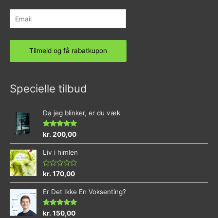
Specielle tilbud
Da jeg blinker, er du væk
Vurderet
kr.
200,00
4.73
ud af 5
Liv i himlen
Vurderet
kr.
170,00
0
ud
Er Det Ikke En Voksenting?
af
5
Vurderet
kr.
150,00