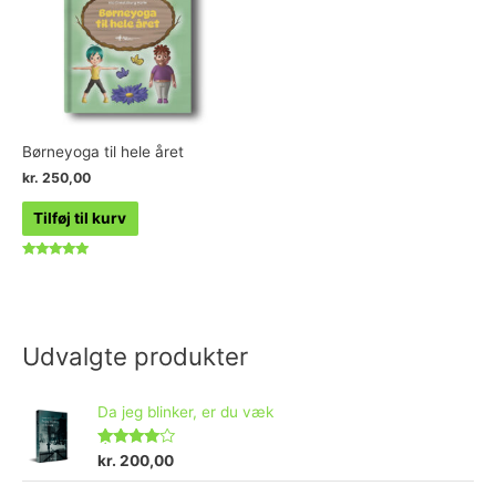
Børneyoga til hele året
kr.
250,00
Tilføj til kurv
Vurderet
5.00
ud af 5
Udvalgte produkter
Da jeg blinker, er du væk
Vurderet
kr.
200,00
4.73
ud af 5