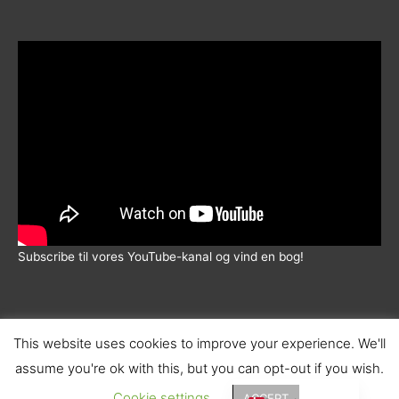
5.00
ud af 5
Subscribe til vores YouTube-kanal og vind en bog!
This website uses cookies to improve your experience. We'll
assume you're ok with this, but you can opt-out if you wish.
© 2026 |
Wadskjær Forlag
| info@wadskjaerforlag.dk |
English (UK)
Handelsbetingelser
|
Fortrolighedspolitik
|
Fragt
Cookie settings
ACCEPT