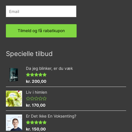
Specielle tilbud
Da jeg blinker, er du væk
Vurderet
kr.
200,00
4.73
ud af 5
Liv i himlen
Vurderet
kr.
170,00
0
ud
Er Det Ikke En Voksenting?
af
5
Vurderet
kr.
150,00