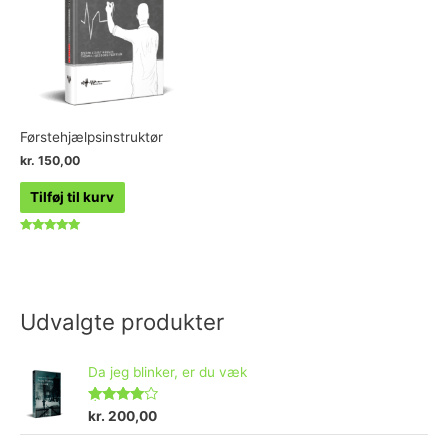
Førstehjælpsinstruktør
kr.
150,00
Tilføj til kurv
Vurderet
5.00
ud af 5
Udvalgte produkter
Da jeg blinker, er du væk
Vurderet
kr.
200,00
4.73
ud af 5