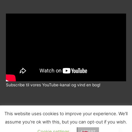
5.00
ud af 5
Subscribe til vores YouTube-kanal og vind en bog!
This website uses cookies to improve your experience. We'll
assume you're ok with this, but you can opt-out if you wish.
© 2026 |
Wadskjær Forlag
| info@wadskjaerforlag.dk |
English (UK)
Handelsbetingelser
|
Fortrolighedspolitik
|
Fragt
Cookie settings
ACCEPT