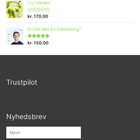
Liv i himlen
V
kr.
170,00
u
r
d
Er Det Ikke En Voksenting?
e
r
e
Vurderet
kr.
150,00
t
5.00
ud af 5
0
u
d
a
f
5
Trustpilot
Nyhedsbrev