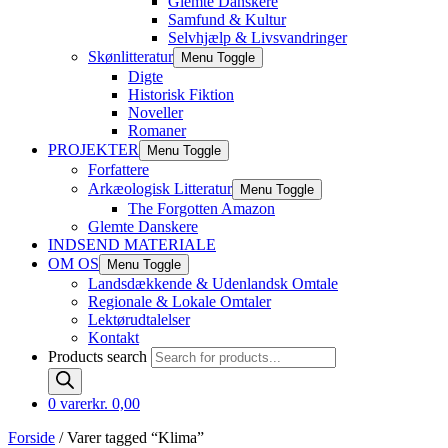
Glemte Danskere
Samfund & Kultur
Selvhjælp & Livsvandringer
Skønlitteratur
Menu Toggle
Digte
Historisk Fiktion
Noveller
Romaner
PROJEKTER
Menu Toggle
Forfattere
Arkæologisk Litteratur
Menu Toggle
The Forgotten Amazon
Glemte Danskere
INDSEND MATERIALE
OM OS
Menu Toggle
Landsdækkende & Udenlandsk Omtale
Regionale & Lokale Omtaler
Lektørudtalelser
Kontakt
Products search
0 varer
kr. 0,00
Forside
/ Varer tagged “Klima”