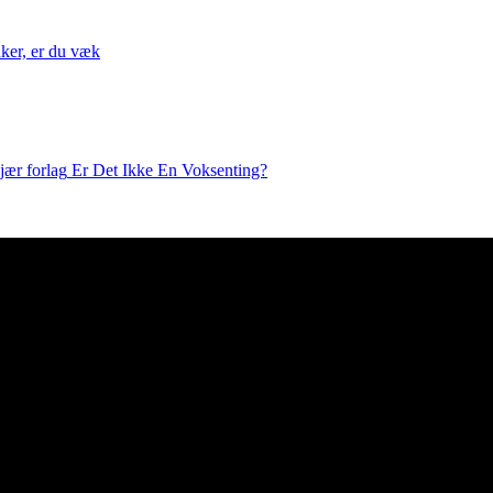
nker, er du væk
Er Det Ikke En Voksenting?