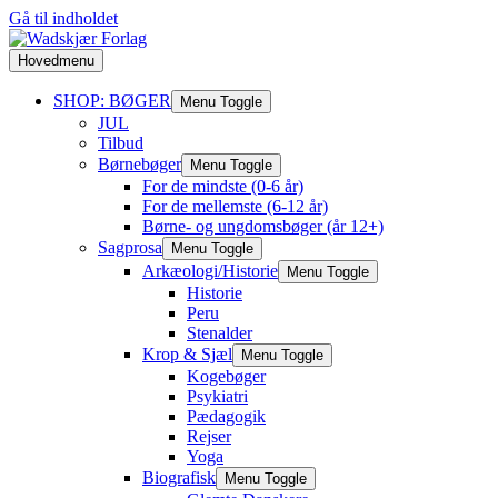
Gå til indholdet
Hovedmenu
SHOP: BØGER
Menu Toggle
JUL
Tilbud
Børnebøger
Menu Toggle
For de mindste (0-6 år)
For de mellemste (6-12 år)
Børne- og ungdomsbøger (år 12+)
Sagprosa
Menu Toggle
Arkæologi/Historie
Menu Toggle
Historie
Peru
Stenalder
Krop & Sjæl
Menu Toggle
Kogebøger
Psykiatri
Pædagogik
Rejser
Yoga
Biografisk
Menu Toggle