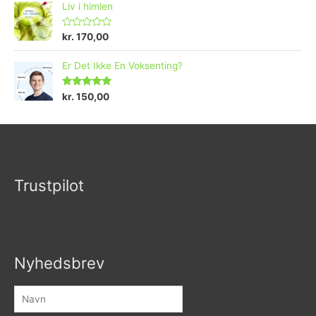
Liv i himlen
V
kr.
170,00
u
r
d
Er Det Ikke En Voksenting?
e
r
e
Vurderet
kr.
150,00
t
5.00
ud af 5
0
u
d
a
f
5
Trustpilot
Nyhedsbrev