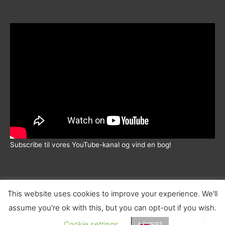
5.00
ud af 5
Subscribe til vores YouTube-kanal og vind en bog!
This website uses cookies to improve your experience. We'll
assume you're ok with this, but you can opt-out if you wish.
© 2026 |
Wadskjær Forlag
| info@wadskjaerforlag.dk |
English (UK)
Handelsbetingelser
|
Fortrolighedspolitik
|
Fragt
Cookie settings
ACCEPT