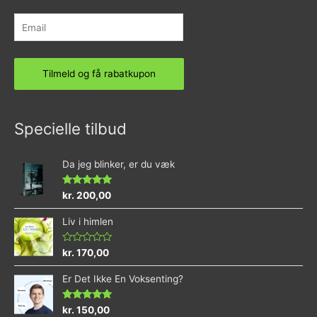
Specielle tilbud
Da jeg blinker, er du væk
Vurderet
kr.
200,00
4.73
ud af 5
Liv i himlen
Vurderet
kr.
170,00
0
ud
Er Det Ikke En Voksenting?
af
5
Vurderet
kr.
150,00