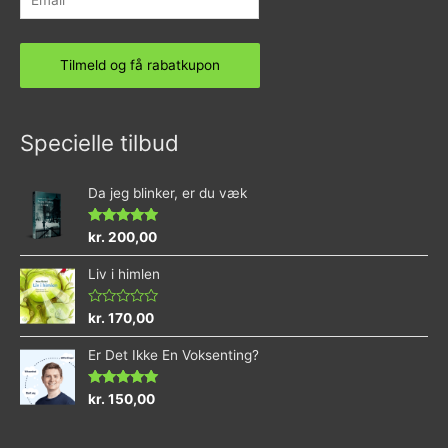
Specielle tilbud
Da jeg blinker, er du væk
Vurderet
kr.
200,00
4.73
ud af 5
Liv i himlen
Vurderet
kr.
170,00
0
ud
Er Det Ikke En Voksenting?
af
5
Vurderet
kr.
150,00
5.00
ud af 5