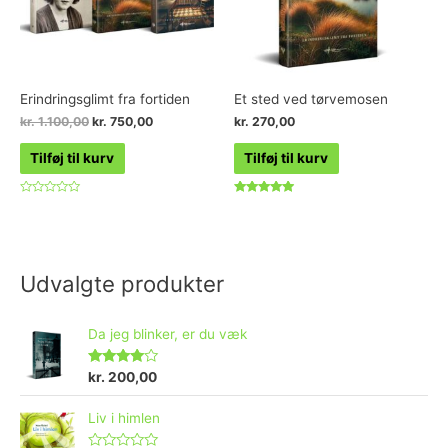
Erindringsglimt fra fortiden
Et sted ved tørvemosen
kr.
1.100,00
kr.
750,00
kr.
270,00
Tilføj til kurv
Tilføj til kurv
Vurderet
Vurderet
0
4.75
ud
ud af 5
af
5
Udvalgte produkter
Da jeg blinker, er du væk
Vurderet
kr.
200,00
4.73
ud af 5
Liv i himlen