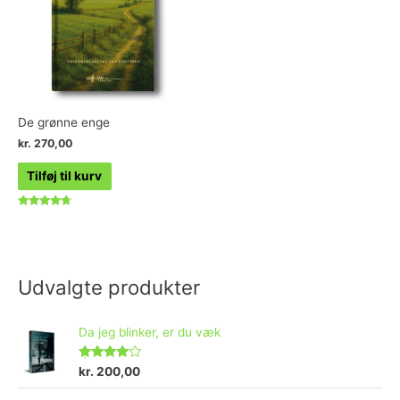
De grønne enge
kr.
270,00
Tilføj til kurv
Vurderet
4.50
ud af 5
Udvalgte produkter
Da jeg blinker, er du væk
Vurderet
kr.
200,00
4.73
ud af 5