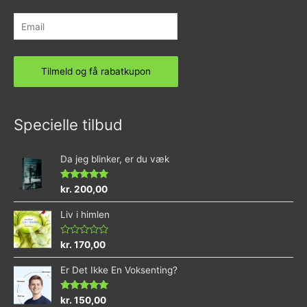
Specielle tilbud
Da jeg blinker, er du væk
Vurderet
kr.
200,00
4.73
ud af 5
Liv i himlen
Vurderet
kr.
170,00
0
ud
Er Det Ikke En Voksenting?
af
5
Vurderet
kr.
150,00