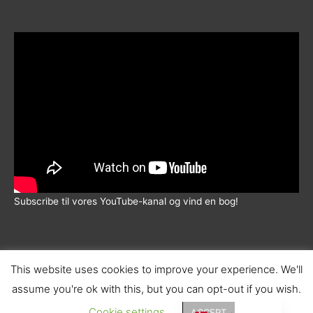
5.00
ud af 5
Subscribe til vores YouTube-kanal og vind en bog!
This website uses cookies to improve your experience. We'll
assume you're ok with this, but you can opt-out if you wish.
© 2026 |
Wadskjær Forlag
| info@wadskjaerforlag.dk |
English (UK)
Handelsbetingelser
|
Fortrolighedspolitik
|
Fragt
Cookie settings
ACCEPT