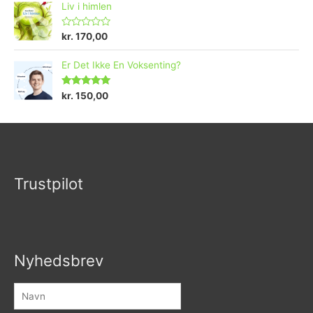
Liv i himlen
V
kr.
170,00
u
r
d
Er Det Ikke En Voksenting?
e
r
e
Vurderet
kr.
150,00
t
5.00
ud af 5
0
u
d
a
f
5
Trustpilot
Nyhedsbrev