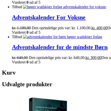
Vurderet
0
ud af 5
Tilbud
Adventskalender For Voksne
kr.
1.100,00
Den oprindelige pris var: kr. 1.100,00.
kr.
400,00
De
Vurderet
0
ud af 5
Tilbud
Adventskalender for de mindste Børn
kr.
640,00
Den oprindelige pris var: kr. 640,00.
kr.
300,00
Den ak
Vurderet
0
ud af 5
Kurv
Udvalgte produkter