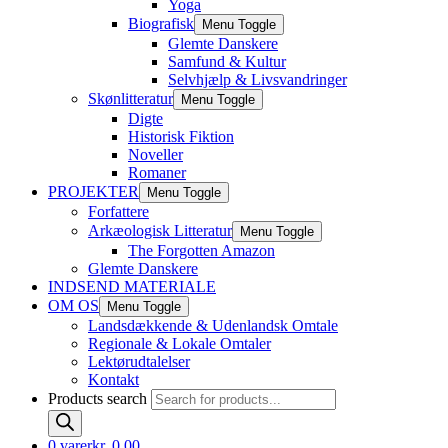
Yoga
Biografisk
Menu Toggle
Glemte Danskere
Samfund & Kultur
Selvhjælp & Livsvandringer
Skønlitteratur
Menu Toggle
Digte
Historisk Fiktion
Noveller
Romaner
PROJEKTER
Menu Toggle
Forfattere
Arkæologisk Litteratur
Menu Toggle
The Forgotten Amazon
Glemte Danskere
INDSEND MATERIALE
OM OS
Menu Toggle
Landsdækkende & Udenlandsk Omtale
Regionale & Lokale Omtaler
Lektørudtalelser
Kontakt
Products search
0 varer
kr. 0,00