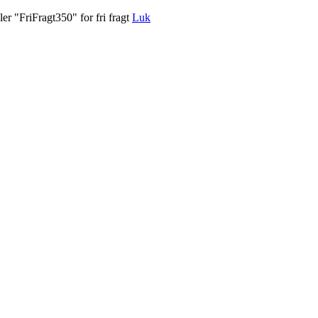
er "FriFragt350" for fri fragt
Luk