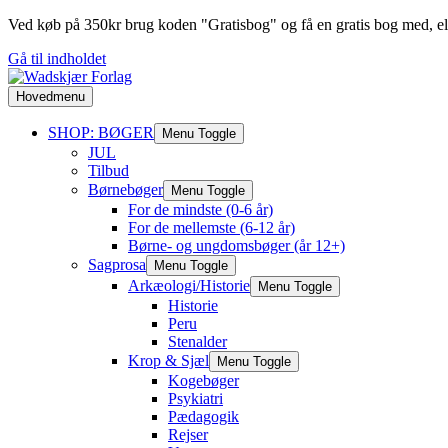
Ved køb på 350kr brug koden "Gratisbog" og få en gratis bog med, ell
Gå til indholdet
Hovedmenu
SHOP: BØGER
Menu Toggle
JUL
Tilbud
Børnebøger
Menu Toggle
For de mindste (0-6 år)
For de mellemste (6-12 år)
Børne- og ungdomsbøger (år 12+)
Sagprosa
Menu Toggle
Arkæologi/Historie
Menu Toggle
Historie
Peru
Stenalder
Krop & Sjæl
Menu Toggle
Kogebøger
Psykiatri
Pædagogik
Rejser