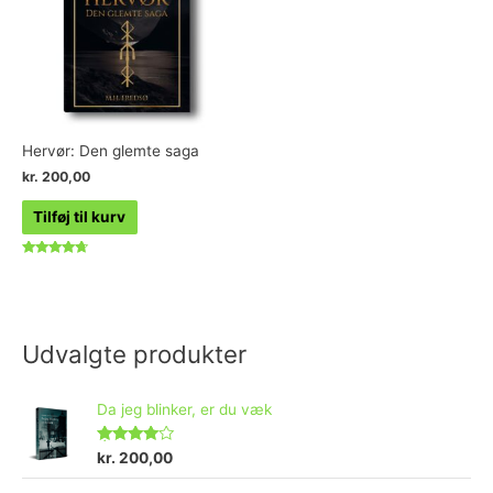
Hervør: Den glemte saga
kr.
200,00
Tilføj til kurv
Vurderet
4.50
ud af 5
Udvalgte produkter
Da jeg blinker, er du væk
Vurderet
kr.
200,00
4.73
ud af 5