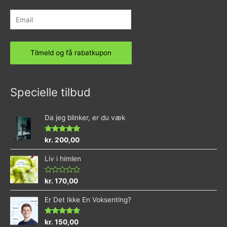
Specielle tilbud
Da jeg blinker, er du væk
Vurderet
kr.
200,00
4.73
ud af 5
Liv i himlen
Vurderet
kr.
170,00
0
ud
Er Det Ikke En Voksenting?
af
5
Vurderet
kr.
150,00