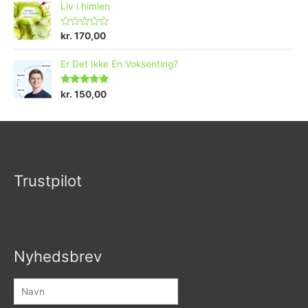
Liv i himlen
V
kr.
170,00
u
r
d
Er Det Ikke En Voksenting?
e
r
e
Vurderet
kr.
150,00
t
5.00
ud af 5
0
u
d
a
f
5
Trustpilot
Nyhedsbrev