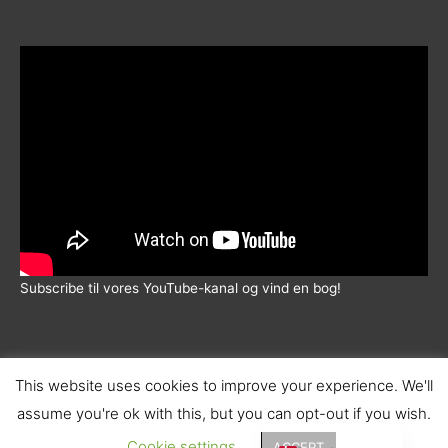
5.00
ud af 5
Subscribe til vores YouTube-kanal og vind en bog!
This website uses cookies to improve your experience. We'll
assume you're ok with this, but you can opt-out if you wish.
© 2026 |
Wadskjær Forlag
| info@wadskjaerforlag.dk |
English (UK)
Handelsbetingelser
|
Fortrolighedspolitik
|
Fragt
Cookie settings
ACCEPT