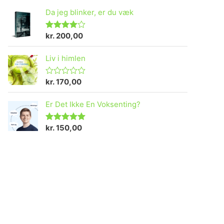
Da jeg blinker, er du væk
kr.
200,00
Vurderet
4.73
ud af 5
Liv i himlen
kr.
170,00
V
u
r
Er Det Ikke En Voksenting?
d
e
r
e
kr.
150,00
Vurderet
t
5.00
ud af 5
0
u
d
a
f
5