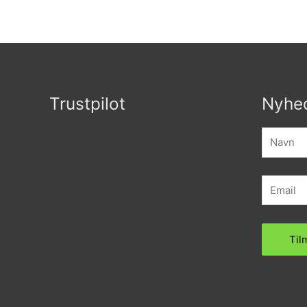
5
Trustpilot
Nyhe