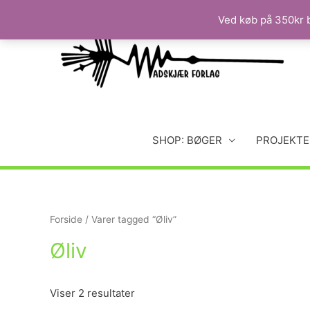
Ved køb på 350kr b
SHOP: BØGER
PROJEKTE
Forside
/ Varer tagged “Øliv”
Øliv
Viser 2 resultater