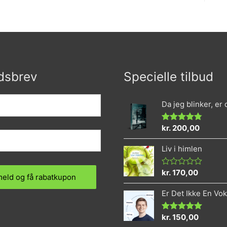
dsbrev
Specielle tilbud
Da jeg blinker, er
kr.
200,00
Vurderet
4.73
ud af 5
Liv i himlen
kr.
170,00
Vurderet
0
ud
Er Det Ikke En Vo
af
5
kr.
150,00
Vurderet
5.00
ud af 5