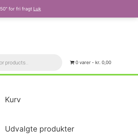
0" for fri fragt
Luk
0 varer
kr. 0,00
Kurv
Udvalgte produkter