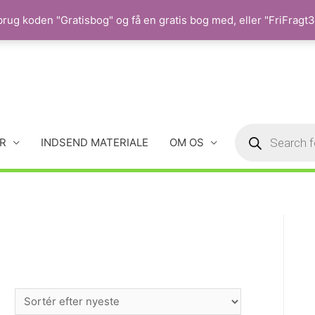
rug koden "Gratisbog" og få en gratis bog med, eller "FriFragt35
R
INDSEND MATERIALE
OM OS