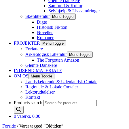
Glemte Danskere
Samfund & Kultur
Selvhjælp & Livsvandringer
Skønlitteratur
Menu Toggle
Digte
Historisk Fiktion
Noveller
Romaner
PROJEKTER
Menu Toggle
Forfattere
Arkæologisk Litteratur
Menu Toggle
The Forgotten Amazon
Glemte Danskere
INDSEND MATERIALE
OM OS
Menu Toggle
Landsdækkende & Udenlandsk Omtale
Regionale & Lokale Omtaler
Lektørudtalelser
Kontakt
Products search
0 varer
kr. 0,00
Forside
/ Varer tagged “Oldtiden”