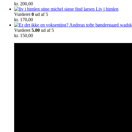
kr.
200,00
Liv i himlen
Vurderet
0
ud af 5
kr.
170,00
Vurderet
5.00
ud af 5
kr.
150,00