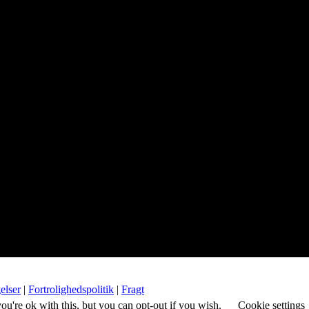
elser
|
Fortrolighedspolitik
|
Fragt
u're ok with this, but you can opt-out if you wish.
Cookie settings