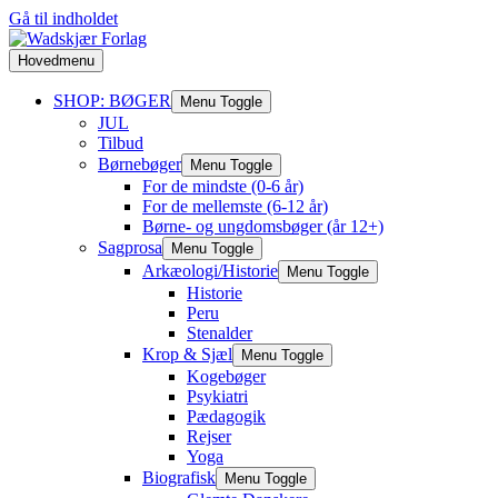
Gå til indholdet
Hovedmenu
SHOP: BØGER
Menu Toggle
JUL
Tilbud
Børnebøger
Menu Toggle
For de mindste (0-6 år)
For de mellemste (6-12 år)
Børne- og ungdomsbøger (år 12+)
Sagprosa
Menu Toggle
Arkæologi/Historie
Menu Toggle
Historie
Peru
Stenalder
Krop & Sjæl
Menu Toggle
Kogebøger
Psykiatri
Pædagogik
Rejser
Yoga
Biografisk
Menu Toggle