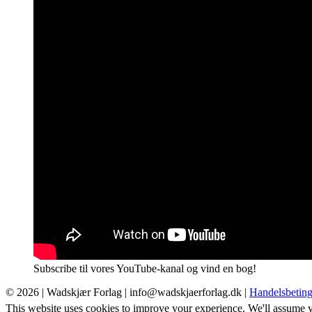
Subscribe til vores YouTube-kanal og vind en bog!
© 2026 |
Wadskjær Forlag
| info@wadskjaerforlag.dk |
Handelsbeting
This website uses cookies to improve your experience. We'll assume yo