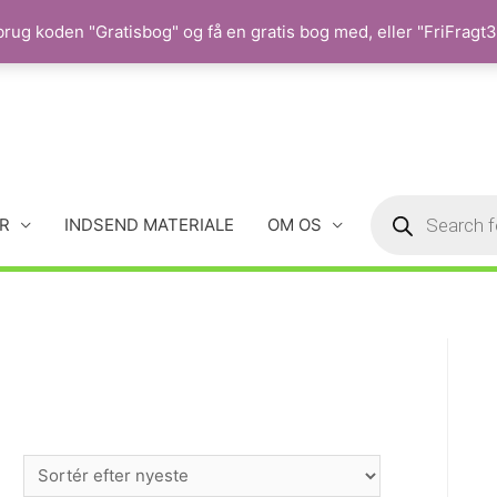
rug koden "Gratisbog" og få en gratis bog med, eller "FriFragt35
R
INDSEND MATERIALE
OM OS