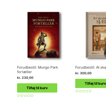
Forudbestil: Mungo Park
Forudbestil: At sk
fortæller
kr.
300,00
kr.
230,00
Tilføj til kurv
Tilføj til kurv
Vurderet
0
Vurderet
ud
0
af
ud