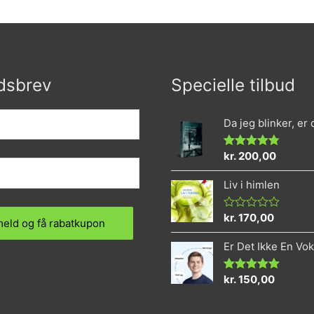
dsbrev
Specielle tilbud
Da jeg blinker, er
kr.
200,00
Vurderet
4.73
ud af 5
Liv i himlen
kr.
170,00
Vurderet
0
ud
Er Det Ikke En Vo
af
5
kr.
150,00
Vurderet
5.00
ud af 5