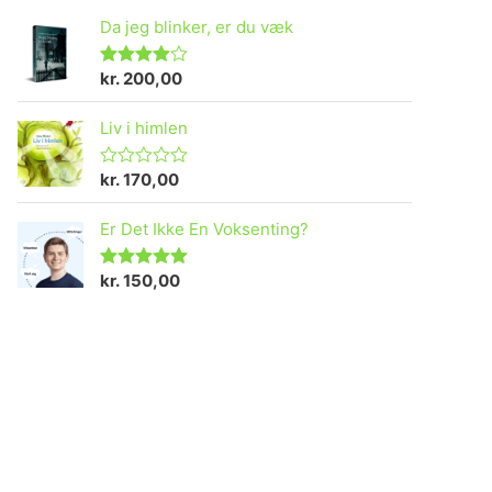
Da jeg blinker, er du væk
kr.
200,00
Vurderet
4.73
ud af 5
Liv i himlen
kr.
170,00
V
u
r
Er Det Ikke En Voksenting?
d
e
r
e
kr.
150,00
Vurderet
t
5.00
ud af 5
0
u
d
a
f
5