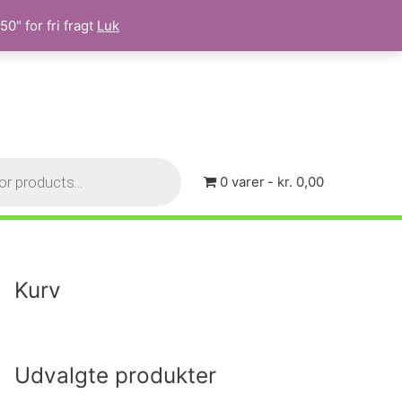
0" for fri fragt
Luk
0 varer
kr. 0,00
Kurv
Udvalgte produkter