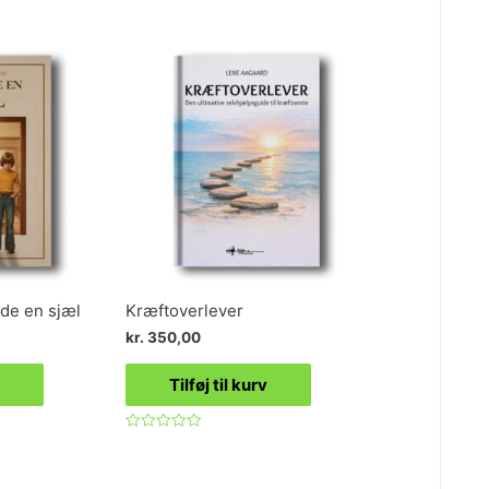
ade en sjæl
Kræftoverlever
kr.
350,00
Tilføj til kurv
Vurderet
0
ud
af