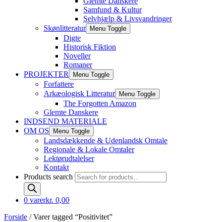
Glemte Danskere
Samfund & Kultur
Selvhjælp & Livsvandringer
Skønlitteratur
Menu Toggle
Digte
Historisk Fiktion
Noveller
Romaner
PROJEKTER
Menu Toggle
Forfattere
Arkæologisk Litteratur
Menu Toggle
The Forgotten Amazon
Glemte Danskere
INDSEND MATERIALE
OM OS
Menu Toggle
Landsdækkende & Udenlandsk Omtale
Regionale & Lokale Omtaler
Lektørudtalelser
Kontakt
Products search
0 varer
kr. 0,00
Forside
/ Varer tagged “Positivitet”