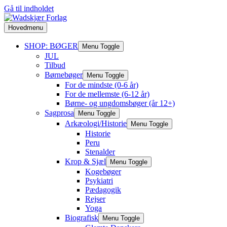
Gå til indholdet
Hovedmenu
SHOP: BØGER
Menu Toggle
JUL
Tilbud
Børnebøger
Menu Toggle
For de mindste (0-6 år)
For de mellemste (6-12 år)
Børne- og ungdomsbøger (år 12+)
Sagprosa
Menu Toggle
Arkæologi/Historie
Menu Toggle
Historie
Peru
Stenalder
Krop & Sjæl
Menu Toggle
Kogebøger
Psykiatri
Pædagogik
Rejser
Yoga
Biografisk
Menu Toggle