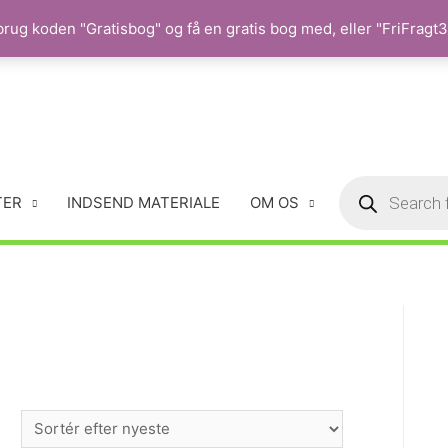
rug koden "Gratisbog" og få en gratis bog med, eller "FriFragt35
TER
INDSEND MATERIALE
OM OS