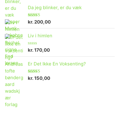
Da jeg blinker, er du væk
kr.
200,00
Vurderet
4.73
ud af 5
Liv i himlen
kr.
170,00
V
u
r
Er Det Ikke En Voksenting?
d
e
r
e
kr.
150,00
Vurderet
t
5.00
ud af 5
0
u
d
a
f
5