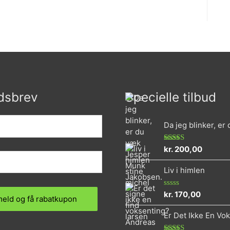
dsbrev
Specielle tilbud
Da jeg blinker, er
kr.
200,00
Vurderet
4.73
ud af 5
Liv i himlen
kr.
170,00
Vurderet
0
ud
Er Det Ikke En Vo
af
5