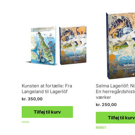
Kunsten at fortælle: Fra
Selma Lagerlöf: Ni
Langeland til Lagerlöf
En herregårdshist
værker
kr.
350,00
kr.
250,00
Tilføj til kurv
Tilføj til kurv
Vurderet
0
Vurderet
ud