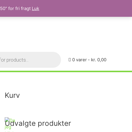
0" for fri fragt
Luk
0 varer
kr. 0,00
Kurv
Udvalgte produkter