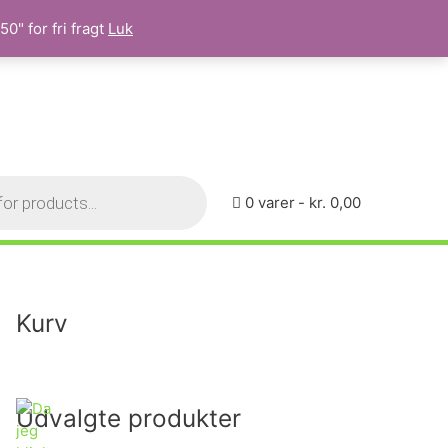
0" for fri fragt
Luk
0 varer
kr. 0,00
Kurv
Udvalgte produkter