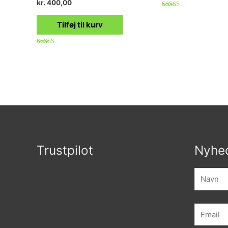
kr.
400,00
Vurderet
5.00
Tilføj til kurv
ud af 5
Vurderet
4.50
ud af 5
Trustpilot
Nyhe