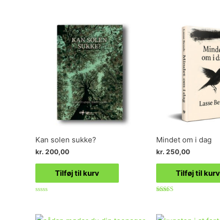
Kan solen sukke?
Mindet om i dag
kr.
200,00
kr.
250,00
Tilføj til kurv
Tilføj til kurv
Vurderet
Vurderet
0
5.00
ud
ud af 5
af