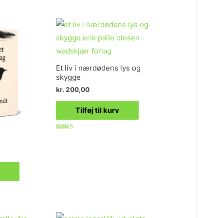
Et liv i nærdødens lys og
skygge
kr.
200,00
Tilføj til kurv
Vurderet
4.86
ud af 5