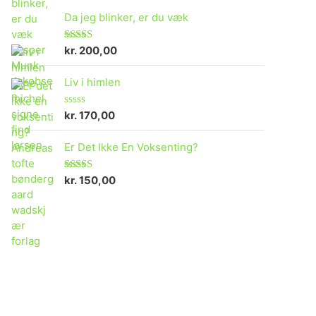
Da jeg blinker, er du væk
kr.
200,00
Vurderet
4.73
ud af 5
Liv i himlen
kr.
170,00
V
u
r
Er Det Ikke En Voksenting?
d
e
r
e
kr.
150,00
Vurderet
t
5.00
ud af 5
0
u
d
a
f
5