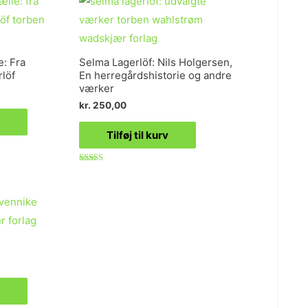
e: Fra
Selma Lagerlöf: Nils Holgersen,
rlöf
En herregårdshistorie og andre
værker
kr.
250,00
Tilføj til kurv
Vurderet
4.50
ud af 5