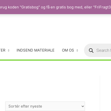
rug koden "Gratisbog" og få en gratis bog med, eller "FriFragt35
TER
INDSEND MATERIALE
OM OS