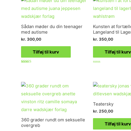
5
Sådan møder du din teenager
Kunsten at fortæll
med autisme
Langeland til Lage
kr.
300,00
kr.
350,00
Tilføj til kurv
Tilføj til kurv
Vurderet
Vurderet
5.00
0
ud af 5
ud
af
5
Teatersky
kr.
250,00
360 grader rundt om seksuelle
Tilføj til kurv
overgreb