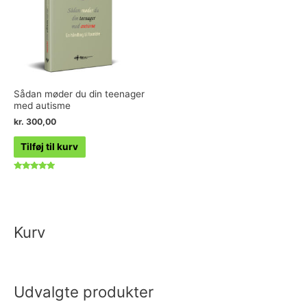
Sådan møder du din teenager
med autisme
kr.
300,00
Tilføj til kurv
Vurderet
5.00
ud af 5
Kurv
Udvalgte produkter