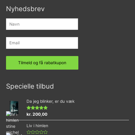
Nyhedsbrev
Specielle tilbud
Da jeg blinker, er du væk
Vurderet
kr.
200,00
4.73
ud af 5
Liv i himlen