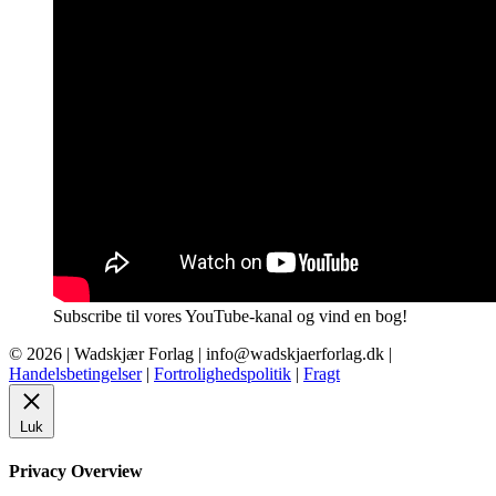
Subscribe til vores YouTube-kanal og vind en bog!
© 2026 |
Wadskjær Forlag
| info@wadskjaerforlag.dk |
Handelsbetingelser
|
Fortrolighedspolitik
|
Fragt
Luk
Privacy Overview