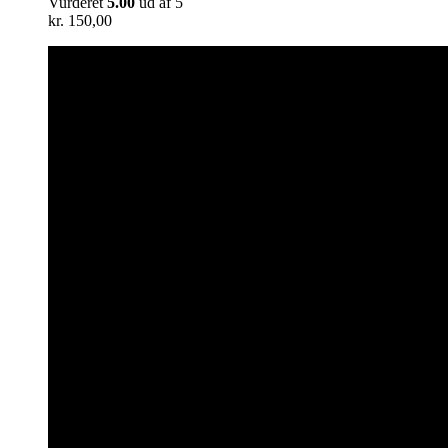
Vurderet
5.00
ud af 5
kr.
150,00