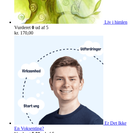
Liv i himlen
Vurderet
0
ud af 5
kr.
170,00
Er Det Ikke
En Voksenting?