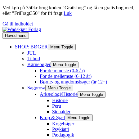
Ved køb på 350kr brug koden "Gratisbog" og få en gratis bog med,
eller "FriFragt350" for fri fragt
Luk
Gå til indholdet
Hovedmenu
SHOP: BØGER
Menu Toggle
JUL
Tilbud
Børnebøger
Menu Toggle
For de mindste (0-6 år)
For de mellemste (6-12 år)
Børne- og ungdomsbøger (år 12+)
Sagprosa
Menu Toggle
Arkæologi/Historie
Menu Toggle
Historie
Peru
Stenalder
Krop & Sjæl
Menu Toggle
Kogebøger
Psykiatri
Pædagogik