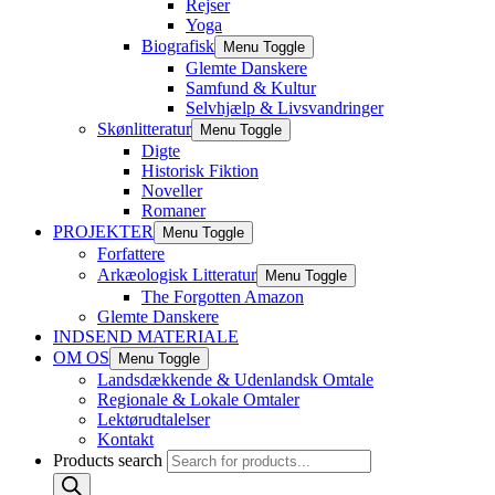
Rejser
Yoga
Biografisk
Menu Toggle
Glemte Danskere
Samfund & Kultur
Selvhjælp & Livsvandringer
Skønlitteratur
Menu Toggle
Digte
Historisk Fiktion
Noveller
Romaner
PROJEKTER
Menu Toggle
Forfattere
Arkæologisk Litteratur
Menu Toggle
The Forgotten Amazon
Glemte Danskere
INDSEND MATERIALE
OM OS
Menu Toggle
Landsdækkende & Udenlandsk Omtale
Regionale & Lokale Omtaler
Lektørudtalelser
Kontakt
Products search