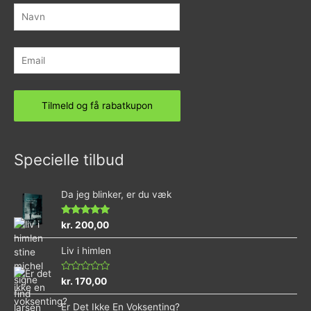
Specielle tilbud
Da jeg blinker, er du væk
Vurderet
kr.
200,00
4.73
ud af 5
Liv i himlen
Vurderet
kr.
170,00
0
ud
Er Det Ikke En Voksenting?
af