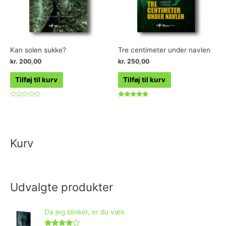
Kan solen sukke?
Tre centimeter under navlen
kr.
200,00
kr.
250,00
Tilføj til kurv
Tilføj til kurv
Vurderet
Vurderet
0
5.00
ud
ud af 5
af
5
Kurv
Udvalgte produkter
Da jeg blinker, er du væk