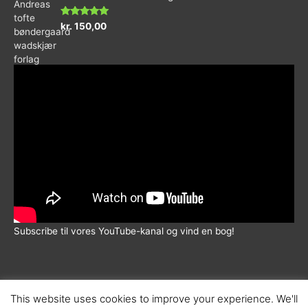
5
Vurderet
kr.
150,00
5.00
ud af 5
Subscribe til vores YouTube-kanal og vind en bog!
This website uses cookies to improve your experience. We'll