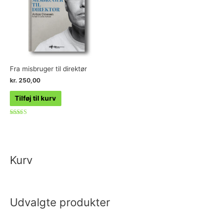
Fra misbruger til direktør
kr.
250,00
Tilføj til kurv
Vurderet
4.83
ud af 5
Kurv
Udvalgte produkter