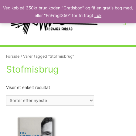
Ved køb på 350kr brug koden "Gratisbog" og få en gratis bog med,
eller "FriFragt350" for fri fragt
Luk
Forside
/ Varer tagged “Stofmisbrug”
Stofmisbrug
Viser et enkelt resultat