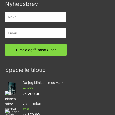
Nyhedsbrev
Specielle tilbud
Da jeg blinker, er du væk
Vurderet
kr.
200,00
4.73
ud af 5
Liv i himlen
Vurderet
kr.
170,00